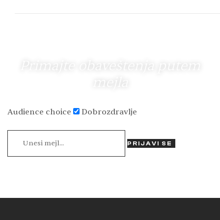
na…
Primajte obaveštenja putem
mejla
Audience choice
Dobrozdravlje
PRIJAVI SE