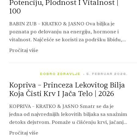
Potenciju, Plodnost I Vitalnost |
100
BABIN ZUB – KRATKO & JASNO Ova biljka je
poznata po delovanju na energiju, hormone i
vitalnost. Najčešće se koristi za podršku libidu,
plodnosti i fizičkoj izdržljivosti. Koristi se i…
Pročitaj više
DOBRO ZDRAVLJE
5. FEBRUAR 2026.
Kopriva – Princeza Lekovitog Bilja
Koja Čisti Krv I Jača Telo | 2026
KOPRIVA – KRATKO & JASNO Smatr se da je
jedna od najvrednijih lekovitih biljaka sa snažnim
detoks dejstvom. Pomaže u čišćenju krvi, jačanju
imuniteta i borbi protiv anemije. Povoljno deluje
Pročitaj više