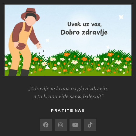
„Zdravlje je kruna na glavi zdravih,
a tu krunu vide samо bоlesni!“
PRATITE NAS