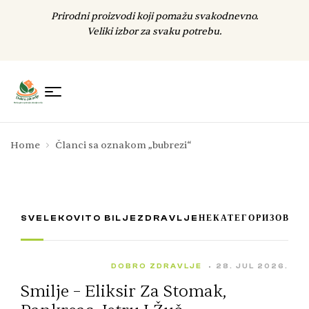
Prirodni proizvodi koji pomažu svakodnevno.
Veliki izbor za svaku potrebu.
Home
Članci sa oznakom „bubrezi“
SVE
LEKOVITO BILJE
ZDRAVLJE
НЕКАТЕГОРИЗОВАН
DOBRO ZDRAVLJE
28. JUL 2026.
Smilje – Eliksir Za Stomak,