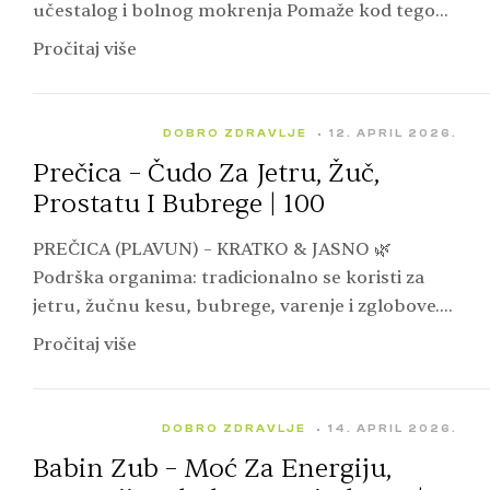
učestalog i bolnog mokrenja Pomaže kod tegoba
sa bešikom i prostatom Sadrži arbutin – prirodni
Pročitaj više
antiseptik…
DOBRO ZDRAVLJE
12. APRIL 2026.
Prečica – Čudo Za Jetru, Žuč,
Prostatu I Bubrege | 100
PREČICA (PLAVUN) – KRATKO & JASNO 🌿
Podrška organima: tradicionalno se koristi za
jetru, žučnu kesu, bubrege, varenje i zglobove.
🍵 Način delovanja: smatra se snažnom biljkom
Pročitaj više
koja podstiče izlučivanje…
DOBRO ZDRAVLJE
14. APRIL 2026.
Babin Zub – Moć Za Energiju,