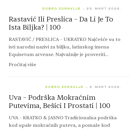
DOBRO ZDRAVLJE
23. MART 2026.
Rastavić Ili Preslica – Da Li Je To
Ista Biljka? | 100
RASTAVIĆ / PRESLICA – UKRATKO Najčešće su to
isti narodni nazivi za biljku, latinskog imena
Equisetum arvense. Najvažnije je proveriti
latinski naziv, jer postoje i druge srodne vrste
Pročitaj više
preslice. Tradicionalno…
DOBRO ZDRAVLJE
3. MART 2026.
Uva – Podrška Mokraćnim
Putevima, Bešici I Prostati | 100
UVA – KRATKO & JASNO Tradicionalna podrška
kod upale mokraćnih puteva, a pomaže kod