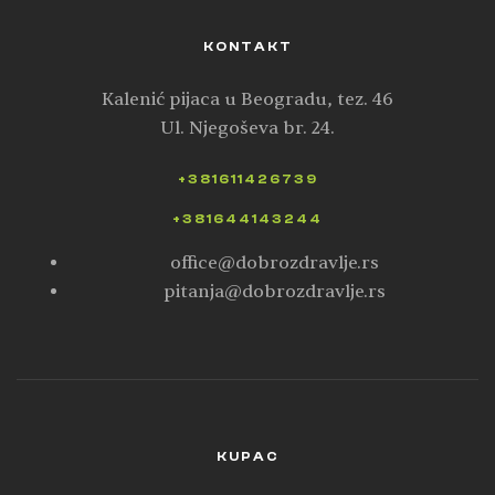
KONTAKT
Kalenić pijaca u Beogradu, tez. 46
Ul. Njegoševa br. 24.
+381611426739
+381644143244
office@dobrozdravlje.rs
pitanja@dobrozdravlje.rs
KUPAC