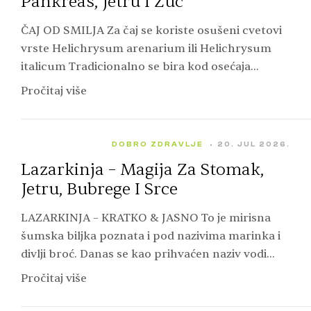
Pankreas, Jetru I Žuč
ČAJ OD SMILJA Za čaj se koriste osušeni cvetovi
vrste Helichrysum arenarium ili Helichrysum
italicum Tradicionalno se bira kod osećaja
punoće, nadutosti i sporijeg varenja. Peščano
Pročitaj više
smilje nije isto što…
DOBRO ZDRAVLJE
20. JUL 2026.
Lazarkinja – Magija Za Stomak,
Jetru, Bubrege I Srce
LAZARKINJA – KRATKO & JASNO To je mirisna
šumska biljka poznata i pod nazivima marinka i
divlji broć. Danas se kao prihvaćen naziv vodi
Galium odoratum, dok je Asperula odorata…
Pročitaj više