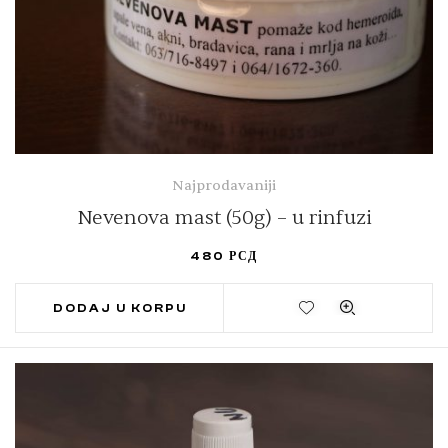
Najprodavaniji
Nevenova mast (50g) – u rinfuzi
480
РСД
DODAJ U KORPU