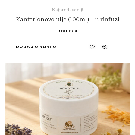
Najprodavaniji
Kantarionovo ulje (100ml) – u rinfuzi
380
РСД
DODAJ U KORPU