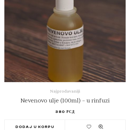
Najprodavaniji
Nevenovo ulje (100ml) – u rinfuzi
380
РСД
DODAJ U KORPU