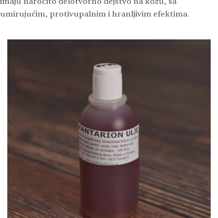
imaju naročito delotvorno dejstvo na kožu, sa
umirujućim, protivupalnim i hranljivim efektima.