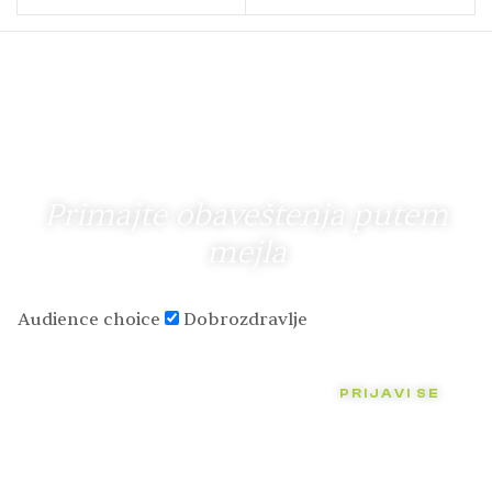
Primajte obaveštenja putem
mejla
Audience choice
Dobrozdravlje
PRIJAVI SE