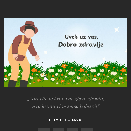
„Zdravlje je kruna na glavi zdravih,
a tu krunu vide samо bоlesni!“
PRATITE NAS