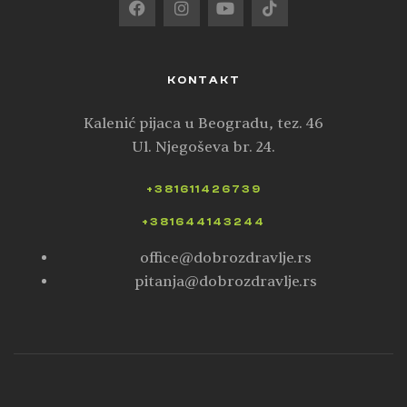
KONTAKT
Kalenić pijaca u Beogradu, tez. 46
Ul. Njegoševa br. 24.
+381611426739
+381644143244
office@dobrozdravlje.rs
pitanja@dobrozdravlje.rs