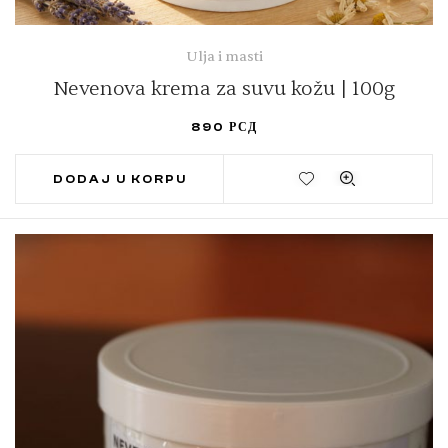
Ulja i masti
Nevenova krema za suvu kožu | 100g
890
РСД
DODAJ U KORPU