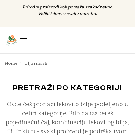
Prirodni proizvodi koji pomažu svakodnevno.
Veliki izbor za svaku potrebu.
Home
Ulja i masti
PRETRAŽI PO KATEGORIJI
Ovde ćeš pronaći lekovito bilje podeljeno u
četiri kategorije. Bilo da izabereš
pojedinačni čaj, kombinaciju lekovitog bilja,
ili tinkturu- svaki proizvod je podrška tvom