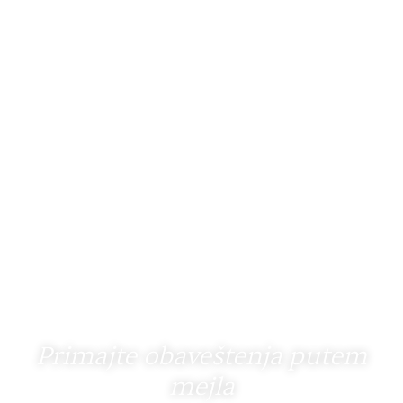
Primajte obaveštenja putem
mejla