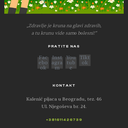
„Zdravlje je kruna na glavi zdravih,
a tu krunu vide samо bоlesni!“
PRATITE NAS
Fac
Inst
You
Tikt
ebo
agra
tub
ok
ok
m
e
KONTAKT
Kalenić pijaca u Beogradu, tez. 46
Ul. Njegoševa br. 24.
+381611426739