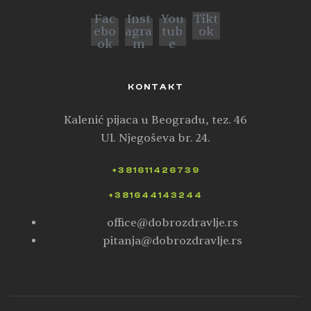
Fac
Inst
You
Tikt
ebo
agra
tub
ok
ok
m
e
KONTAKT
Kalenić pijaca u Beogradu, tez. 46
Ul. Njegoševa br. 24.
+381611426739
+381644143244
office@dobrozdravlje.rs
pitanja@dobrozdravlje.rs