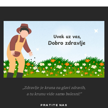
„Zdravlje je kruna na glavi zdravih,
a tu krunu vide samо bоlesni!“
PRATITE NAS