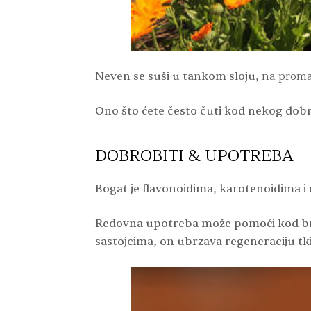
Neven se suši u tankom sloju,
na promaj
Ono što ćete često čuti kod nekog dobr
DOBROBITI & UPOTREBA
Bogat je flavonoidima, karotenoidima i
Redovna upotreba može pomoći kod bro
sastojcima, on ubrzava regeneraciju tki