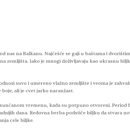
od nas na Balkanu. Najčešće se gaji u baštama i dvorištima
ena zemljišta. Iako je mnogi doživljavaju kao ukrasnu bi
podnosi suvo i umereno vlažno zemljište i veoma je zahval
boje, ali je cvet jarko naranžast.
 i sunčanom vremenu, kada su potpuno otvoreni. Period 
hladnijih dana. Redovna berba podstiče biljku da stvara no
ja cele biljke.