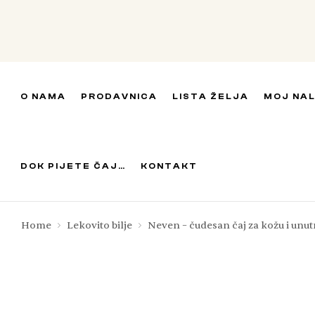
O NAMA
PRODAVNICA
LISTA ŽELJA
MOJ NA
DOK PIJETE ČAJ…
KONTAKT
Home
Lekovito bilje
Neven – čudesan čaj za kožu i unut