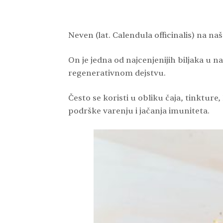
Neven (lat. Calendula officinalis) na n
On je jedna od najcenjenijih biljaka u
regenerativnom dejstvu.
Često se koristi u obliku čaja, tinkture
podrške varenju i jačanja imuniteta.