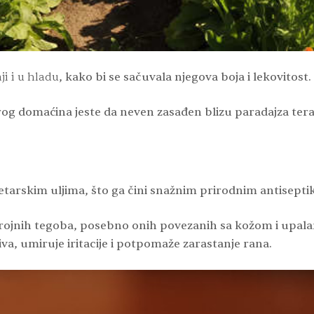
i i u hladu
, kako bi se sačuvala njegova boja i lekovitost.
og domaćina jeste da neven zasađen blizu paradajza tera
 etarskim uljima, što ga čini snažnim prirodnim antisept
jnih tegoba, posebno onih povezanih sa kožom i upalam
va, umiruje iritacije i potpomaže zarastanje rana.