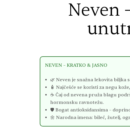
Neven –
unutr
NEVEN – KRATKO & JASNO
🌿 Neven je snažna lekovita biljka
🧴 Najčešće se koristi za negu kože,
☕ Čaj od nevena pruža blagu podršk
hormonsku ravnotežu.
🛡️ Bogat antioksidansima – doprino
🌼 Narodna imena: bileć, žutelj, ogn