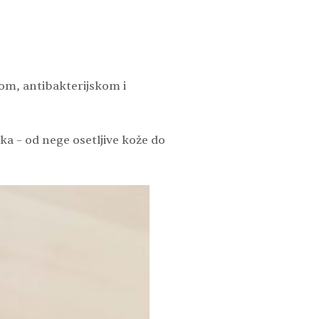
om, antibakterijskom i
oka – od nege osetljive kože do