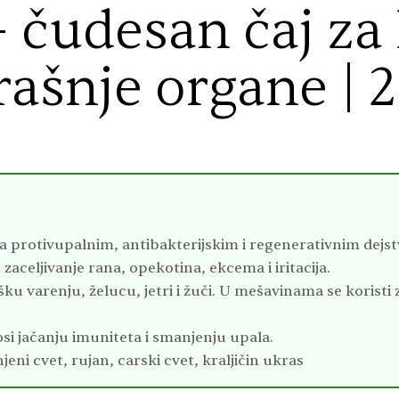
 čudesan čaj za 
ašnje organe | 
 sa protivupalnim, antibakterijskim i regenerativnim dejs
 zaceljivanje rana, opekotina, ekcema i iritacija.
u varenju, želucu, jetri i žuči. U mešavinama se koristi 
si jačanju imuniteta i smanjenju upala.
jeni cvet, rujan, carski cvet, kraljičin ukras