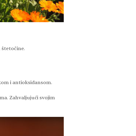
 štetočine.
ikom i antioksidansom.
a. Zahvaljujući svojim