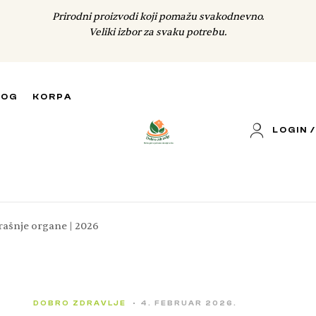
Prirodni proizvodi koji pomažu svakodnevno.
Veliki izbor za svaku potrebu.
LOG
KORPA
LOGIN /
rašnje organe | 2026
DOBRO ZDRAVLJE
4. FEBRUAR 2026.