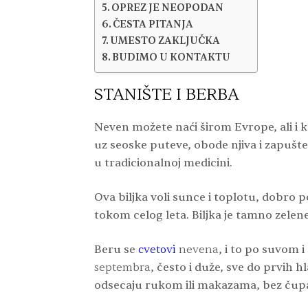
OPREZ JE NEOPODAN
ČESTA PITANJA
UMESTO ZAKLJUČKA
BUDIMO U KONTAKTU
STANIŠTE I BERBA
Neven možete naći širom Evrope, ali i k
uz seoske puteve, obode njiva i zapušt
u tradicionalnoj medicini.
Ova biljka voli sunce i toplotu, dobro 
tokom celog leta. Biljka je tamno zelene 
Beru se
cvetovi
nevena
, i to po suvom
septembra
, često i duže, sve do prvih 
odsecaju rukom ili makazama, bez čupan