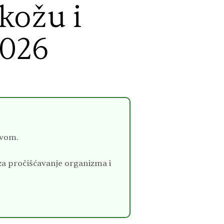
kožu i
2026
tvom.
za pročišćavanje organizma i