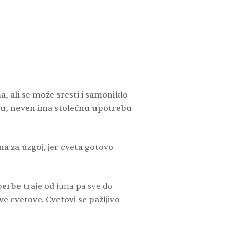
, ali se može sresti i samoniklo
ljku, neven ima stolećnu upotrebu
na za uzgoj, jer cveta gotovo
berbe traje od
juna pa sve do
ve cvetove. Cvetovi se pažljivo