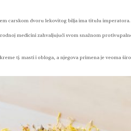
ašem carskom dvoru lekovitog bilja ima titulu imperatora.
 narodnoj medicini zahvaljujući svom snažnom protivupaln
, kreme tj. masti i obloga, a njegova primena je veoma šir