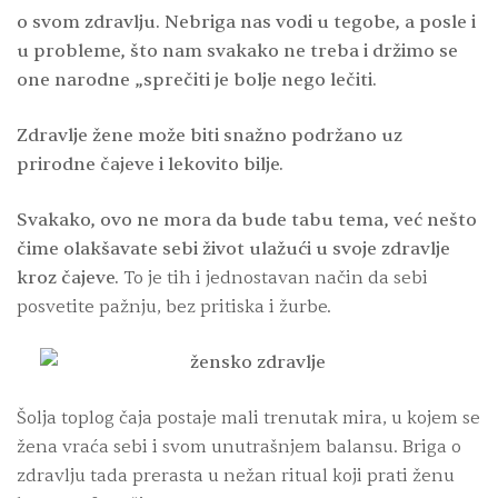
o svom zdravlju. Nebriga nas vodi u tegobe, a posle i
u probleme, što nam svakako ne treba i držimo se
one narodne „sprečiti je bolje nego lečiti.
Zdravlje žene može biti snažno podržano uz
prirodne čajeve i lekovito bilje.
Svakako, ovo ne mora da bude tabu tema, već nešto
čime olakšavate sebi život ulažući u svoje zdravlje
kroz čajeve.
To je tih i jednostavan način da sebi
posvetite pažnju, bez pritiska i žurbe.
Šolja toplog čaja postaje mali trenutak mira, u kojem se
žena vraća sebi i svom unutrašnjem balansu.
Briga o
zdravlju tada prerasta u nežan ritual koji prati ženu