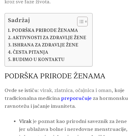
kroz sve faze života.
Sadržaj
PODRŠKA PRIRODE ŽENAMA
AKTIVNOSTI ZA ZDRAVLJE ŽENE
ISHRANA ZA ZDRAVLJE ŽENE
ČESTA PITANJA
BUDIMO U KONTAKTU
PODRŠKA PRIRODE ŽENAMA
Ovde se ističu
:
virak, zlatnica, očajnica i oman
, koje
tradicionalna medicina
preporučuje
za hormonsku
ravnotežu i jačanje imuniteta.
Virak
je
poznat kao prirodni saveznik za žene
jer ublažava bolne i neredovne menstruacije,