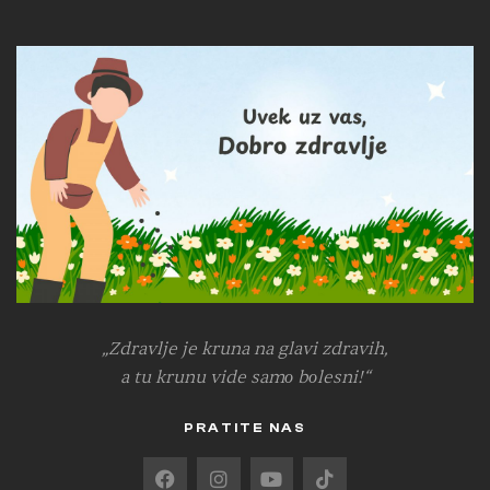
„Zdravlje je kruna na glavi zdravih,
a tu krunu vide samо bоlesni!“
PRATITE NAS