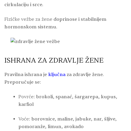
cirkulaciju i srce.
Fizičke vežbe za žene
doprinose i stabilnijem
hormonskom sistemu.
ISHRANA ZA ZDRAVLJE ŽENE
Pravilna ishrana je
ključna
za zdravlje žene.
Preporučuje se:
Povrće:
brokoli, spanać, šargarepa, kupus,
karfiol
Voće:
borovnice, maline, jabuke, nar, šljive,
pomoranže, limun, avokado