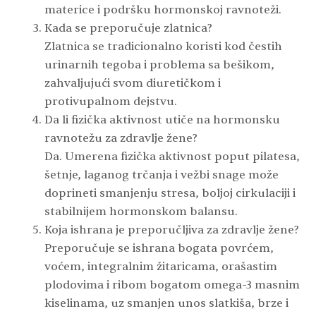
materice i podršku hormonskoj ravnoteži.
Kada se preporučuje zlatnica?
Zlatnica se tradicionalno koristi kod čestih
urinarnih tegoba i problema sa bešikom,
zahvaljujući svom diuretičkom i
protivupalnom dejstvu.
Da li fizička aktivnost utiče na hormonsku
ravnotežu za zdravlje žene?
Da. Umerena fizička aktivnost poput pilatesa,
šetnje, laganog trčanja i vežbi snage može
doprineti smanjenju stresa, boljoj cirkulaciji i
stabilnijem hormonskom balansu.
Koja ishrana je preporučljiva za zdravlje žene?
Preporučuje se ishrana bogata povrćem,
voćem, integralnim žitaricama, orašastim
plodovima i ribom bogatom omega-3 masnim
kiselinama, uz smanjen unos slatkiša, brze i