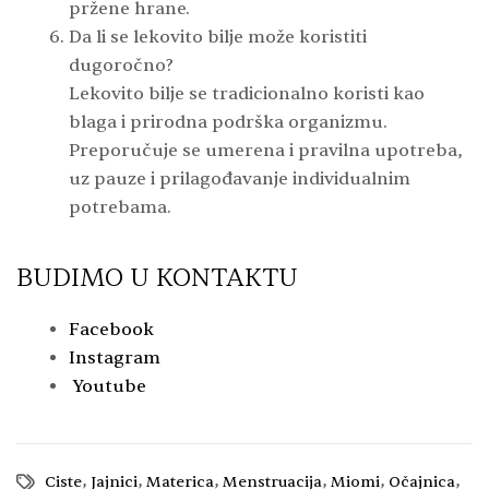
pržene hrane.
Da li se lekovito bilje može koristiti
dugoročno?
Lekovito bilje se tradicionalno koristi kao
blaga i prirodna podrška organizmu.
Preporučuje se umerena i pravilna upotreba,
uz pauze i prilagođavanje individualnim
potrebama.
BUDIMO U KONTAKTU
Facebook
Instagram
Youtube
,
,
,
,
,
,
Ciste
Jajnici
Materica
Menstruacija
Miomi
Očajnica