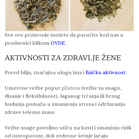
Sve ove proizvode možete da poručite kod nas u
prodavnici klikom
OVDE
.
AKTIVNOSTI ZA ZDRAVLJE ŽENE
Pored bilja, značajnu ulogu ima i
fizička aktivnost
.
Umerene vežbe poput
pilatesa
(vežbe za snagu,
disanje i fleksibilnost), laganog trčanja ili brzog
hodanja pomažu u smanjenju stresa i održavanju
zdrave telesne mase.
Vežbe snage povoljno utiču na kosti i smanjuju rizik
od osteoporoze, dok redovne šetnje jačaju