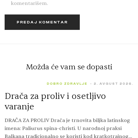
komentarišem.
PREDAJ KOMENTAR
Možda će vam se dopasti
DOBRO ZDRAVLJE
2. AVGUST 2026.
Drača za proliv i osetljivo
varanje
DRAČA ZA PROLIV Drača je trnovita biljka latinskog
imena: Paliurus spina-christi. U narodnoj praksi
Balkana tradicionalno se koristi kod kratkotrajnog