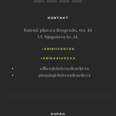
KONTAKT
Kalenić pijaca u Beogradu, tez. 46
Ul. Njegoševa br. 24.
+381611426739
+381644143244
office@dobrozdravlje.rs
pitanja@dobrozdravlje.rs
KUPAC