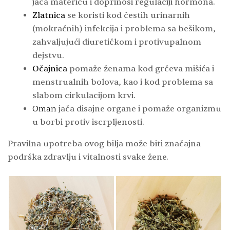
jača matericu i doprinosi regulaciji hormona.
Zlatnica
se koristi kod čestih urinarnih
(mokraćnih) infekcija i problema sa bešikom,
zahvaljujući diuretičkom i protivupalnom
dejstvu.
Očajnica
pomaže ženama kod grčeva mišića i
menstrualnih bolova, kao i kod problema sa
slabom cirkulacijom krvi.
Oman
jača disajne organe i pomaže organizmu
u borbi protiv iscrpljenosti.
Pravilna upotreba ovog bilja može biti značajna
podrška zdravlju i vitalnosti svake žene.