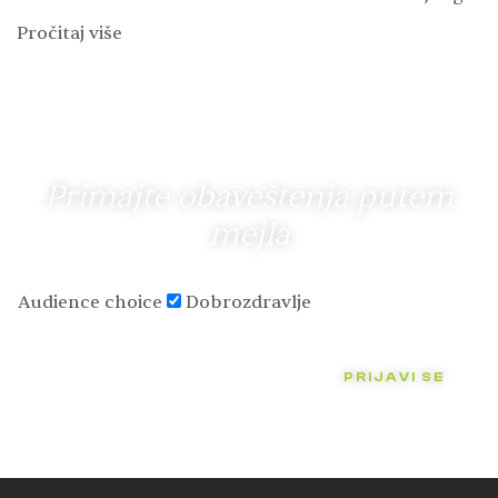
proliva i osetljivog varenja. Kod proliva je najvažnija
Pročitaj više
nadoknada vode…
Primajte obaveštenja putem
mejla
Audience choice
Dobrozdravlje
PRIJAVI SE