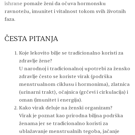
ishrane
pomaže ženi da očuva hormonsku
ravnotežu, imunitet i vitalnost tokom svih životnih
faza.
ČESTA PITANJA
Koje lekovito bilje se tradicionalno koristi za
zdravlje žene?
U narodnoj i tradicionalnoj upotrebi za žensko
zdravlje često se koriste virak (podrška
menstrualnom ciklusu i hormonima), zlatnica
(urinarni trakt), očajnica (grčevi i cirkulacija) i
oman (imunitet i energija).
Kako virak deluje na ženski organizam?
Virak je poznat kao prirodna biljna podrška
ženama jer se tradicionalno koristi za
ublažavanje menstrualnih tegoba, jačanje