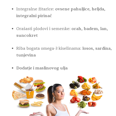
Integralne žitarice:
ovsene pahuljice, heljda,
integralni pirinač
Orašasti plodovi i semenke:
orah, badem, lan,
suncokret
Riba bogata omega-3 kiselinama:
losos, sardina,
tunjevina
Dodatje i maslinovog ulja