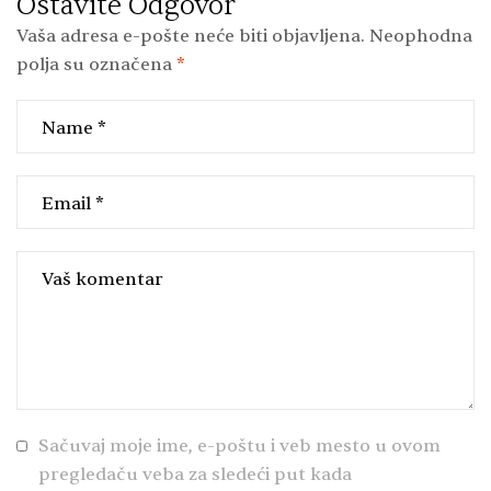
Ostavite Odgovor
Vaša adresa e-pošte neće biti objavljena.
Neophodna
polja su označena
*
Sačuvaj moje ime, e-poštu i veb mesto u ovom
pregledaču veba za sledeći put kada