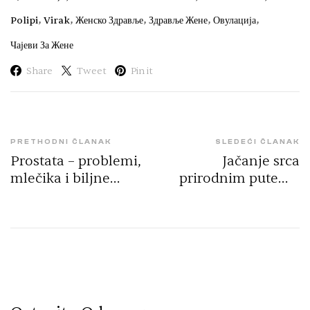
,
,
,
,
,
Polipi
Virak
Женско Здравље
Здравље Жене
Овулација
Чајеви За Жене
Share
Tweet
Pin it
PRETHODNI ČLANAK
SLEDEĆI ČLANAK
Prostata – problemi,
Jačanje srca
mlečika i biljne
prirodnim putem |
mešavine | 100
2026