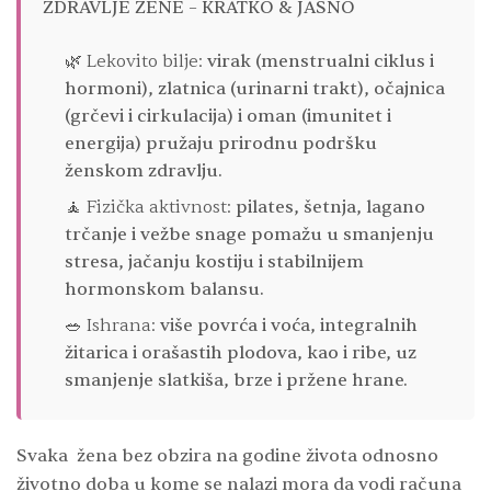
ZDRAVLJE ŽENE – KRATKO & JASNO
🌿
Lekovito bilje:
virak (menstrualni ciklus i
hormoni), zlatnica (urinarni trakt), očajnica
(grčevi i cirkulacija) i oman (imunitet i
energija) pružaju prirodnu podršku
ženskom zdravlju.
🧘
Fizička aktivnost:
pilates, šetnja, lagano
trčanje i vežbe snage pomažu u smanjenju
stresa, jačanju kostiju i stabilnijem
hormonskom balansu.
🥗
Ishrana:
više povrća i voća, integralnih
žitarica i orašastih plodova, kao i ribe, uz
smanjenje slatkiša, brze i pržene hrane.
Svaka žena bez obzira na godine života odnosno
životno doba u kome se nalazi mora da vodi računa