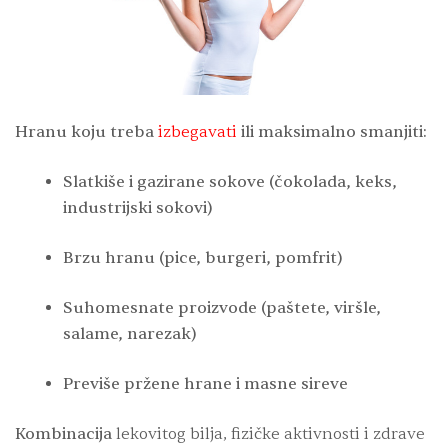
Hranu koju treba
izbegavati
ili maksimalno smanjiti:
Slatkiše i gazirane sokove (čokolada, keks,
industrijski sokovi)
Brzu hranu (pice, burgeri, pomfrit)
Suhomesnate proizvode (paštete, viršle,
salame, narezak)
Previše pržene hrane i masne sireve
Kombinacija
lekovitog bilja, fizičke aktivnosti i zdrave