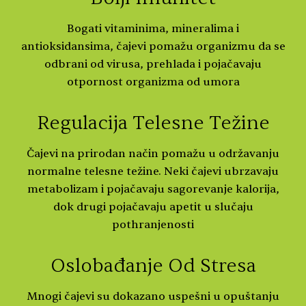
Bogati vitaminima, mineralima i
antioksidansima, čajevi pomažu organizmu da se
odbrani od virusa, prehlada i pojačavaju
otpornost organizma od umora
Regulacija Telesne Težine
Čajevi na prirodan način pomažu u održavanju
normalne telesne težine. Neki čajevi ubrzavaju
metabolizam i pojačavaju sagorevanje kalorija,
dok drugi pojačavaju apetit u slučaju
pothranjenosti
Oslobađanje Od Stresa
Mnogi čajevi su dokazano uspešni u opuštanju