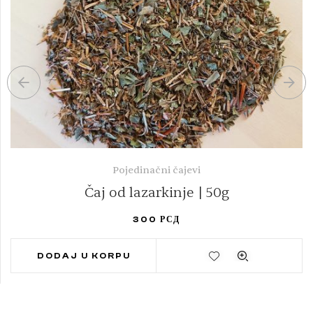
Pojedinačni čajevi
Čaj od lazarkinje | 50g
300
РСД
DODAJ U KORPU