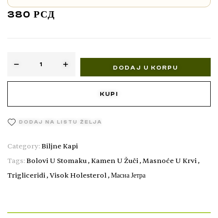
380
РСД
DODAJ U KORPU
KUPI
DODAJ NA LISTU ŽELJA
Category:
Biljne Kapi
Tags:
Bolovi U Stomaku
,
Kamen U Žuči
,
Masnoće U Krvi
,
Trigliceridi
,
Visok Holesterol
,
Масна Јетра