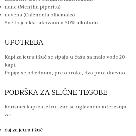
nane (Mentha piperita)
nevena (Calendula officinalis)
Sve to je ekstrakovano u 50% alkoholu.
UPOTREBA
Kapi za jetru i žuč se sipaju u čašu sa malo vode 20
kapi.
Popiju se odjednom, pre obroka, dva puta dnevno.
PODRŠKA ZA SLIČNE TEGOBE
Korisnici kapi za jetru i žuč se uglavnom interesuju
za:
čaj za jetru i žuč