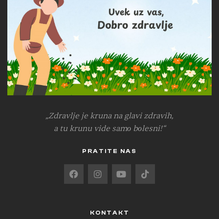
„Zdravlje je kruna na glavi zdravih,
a tu krunu vide samо bоlesni!“
PRATITE NAS
KONTAKT