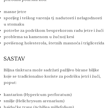
masne jetre
sporijeg i teškog varenja tj. nadutosti i nelagodnosti
u stomaku
potrebe za podrškom besprekorom radu jetre i žuči
problema sa kamenom u žučnoj kesi
povišenog holesterola, štetnih masnoća i triglicerida
SASTAV
Biljna tinktura može sadržati pažljivo birane biljke
koje se tradicionalno koriste za podršku jetri i žuči,
poput:
kantarion (Hypericum perforatum)
smilje (Helichrysum arenarium)
hajdučke trave (Achillea millefolium)