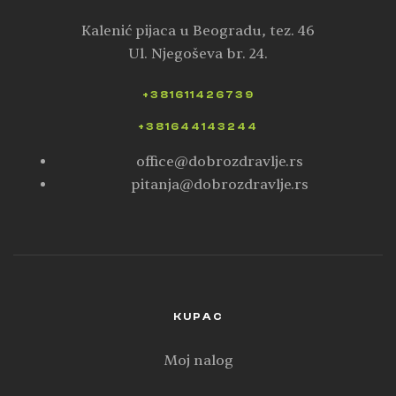
Kalenić pijaca u Beogradu, tez. 46
Ul. Njegoševa br. 24.
+381611426739
+381644143244
office@dobrozdravlje.rs
pitanja@dobrozdravlje.rs
KUPAC
Moj nalog