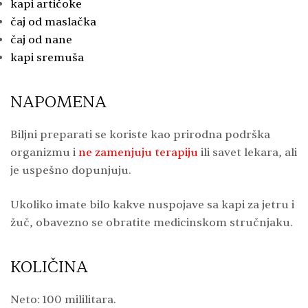
kapi artičoke
čaj od maslačka
čaj od nane
kapi sremuša
NAPOMENA
Biljni preparati se koriste kao prirodna podrška
organizmu i
ne zamenjuju terapiju
ili savet lekara, ali
je uspešno dopunjuju.
Ukoliko imate bilo kakve nuspojave sa kapi za jetru i
žuč, obavezno se obratite medicinskom stručnjaku.
KOLIČINA
Neto: 100 mililitara.