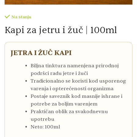
Na stanju
Kapi za jetru i žuč | 100ml
JETRA I ŽUČ KAPI
Biljna tinktura namenjena prirodnoj
podršci radu jetre i žuči
Tradicionalno se koristi kod usporenog
varenja i opterećenosti organizma
Postaje saveznik kod masnije ishrane i
potrebe za boljim varenjem
Praktičan oblik za svakodnevnu
upotrebu
Neto: 100ml