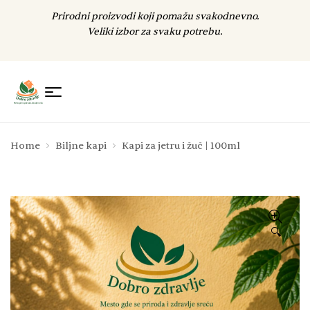
Prirodni proizvodi koji pomažu svakodnevno.
Veliki izbor za svaku potrebu.
Home
Biljne kapi
Kapi za jetru i žuč | 100ml
🔍