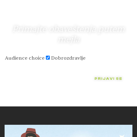
Primajte obaveštenja putem
mejla
Audience choice
Dobrozdravlje
PRIJAVI SE