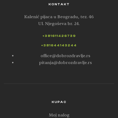
KONTAKT
Kalenić pijaca u Beogradu, tez. 46
Ul. Njegoševa br. 24.
+381611426739
+381644143244
office@dobrozdravlje.rs
pitanja@dobrozdravlje.rs
KUPAC
Moj nalog