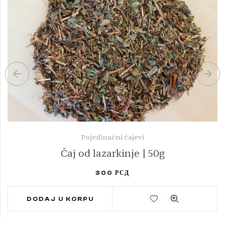
Pojedinačni čajevi
Čaj od lazarkinje | 50g
300
РСД
DODAJ U KORPU