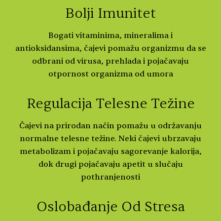
Bolji Imunitet
Bogati vitaminima, mineralima i
antioksidansima, čajevi pomažu organizmu da se
odbrani od virusa, prehlada i pojačavaju
otpornost organizma od umora
Regulacija Telesne Težine
Čajevi na prirodan način pomažu u održavanju
normalne telesne težine. Neki čajevi ubrzavaju
metabolizam i pojačavaju sagorevanje kalorija,
dok drugi pojačavaju apetit u slučaju
pothranjenosti
Oslobađanje Od Stresa