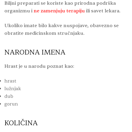
Biljni preparati se koriste kao prirodna podrška
organizmu i
ne zamenjuju terapiju
ili savet lekara.
Ukoliko imate bilo kakve nuspojave, obavezno se
obratite medicinskom stručnjaku.
NARODNA IMENA
Hrast je u narodu poznat kao:
hrast
lužnjak
dub
gorun
KOLIČINA