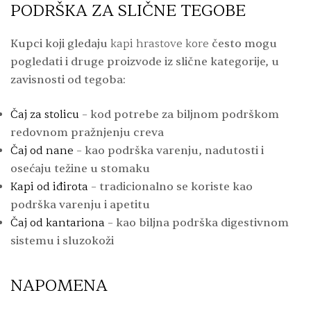
PODRŠKA ZA SLIČNE TEGOBE
Kupci koji gledaju
kapi hrastove kore
često mogu
pogledati i druge proizvode iz slične kategorije, u
zavisnosti od tegoba:
Čaj za stolicu
– kod potrebe za biljnom podrškom
redovnom pražnjenju creva
Čaj od nane
– kao podrška varenju, nadutosti i
osećaju težine u stomaku
Kapi od iđirota
– tradicionalno se koriste kao
podrška varenju i apetitu
Čaj od kantariona
– kao biljna podrška digestivnom
sistemu i sluzokoži
NAPOMENA