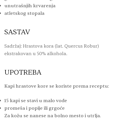
unutrašnjih krvarenja
atletskog stopala
SASTAV
Sadržaj: Hrastova kora (lat. Quercus Robur)
ekstrakovan u 50% alkohola.
UPOTREBA
Kapi hrastove kore se koriste prema receptu:
15 kapi se stavi u malo vode
promeša i popije ili grgoće
Za kožu se nanese na bolno mesto i utrlja.