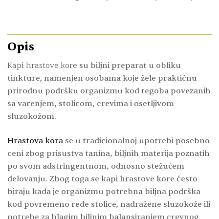
Opis
Kapi hrastove kore
su biljni preparat u obliku
tinkture, namenjen osobama koje žele praktičnu
prirodnu podršku organizmu kod tegoba povezanih
sa varenjem, stolicom, crevima i osetljivom
sluzokožom.
Hrastova kora
se u tradicionalnoj upotrebi posebno
ceni zbog prisustva tanina, biljnih materija poznatih
po svom adstringentnom, odnosno stežućem
delovanju. Zbog toga se kapi hrastove kore često
biraju kada je organizmu potrebna biljna podrška
kod povremeno ređe stolice, nadražene sluzokože ili
potrebe za blagim biljnim balansiranjem crevnog