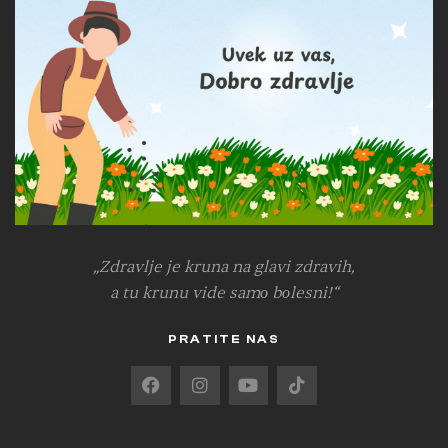
„Zdravlje je kruna na glavi zdravih,
a tu krunu vide samо bоlesni!“
PRATITE NAS