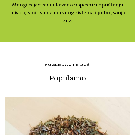
Mnogi čajevi su dokazano uspešni u opuštanju
mišiča, smirivanja nervnog sistema i poboljšanja
sna
POGLEDAJTE JOŠ
Popularno