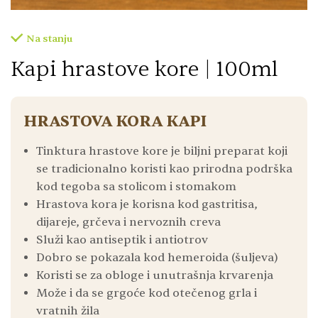
Na stanju
Kapi hrastove kore | 100ml
HRASTOVA KORA KAPI
Tinktura hrastove kore je biljni preparat koji
se tradicionalno koristi kao prirodna podrška
kod tegoba sa stolicom i stomakom
Hrastova kora je korisna kod gastritisa,
dijareje, grčeva i nervoznih creva
Služi kao antiseptik i antiotrov
Dobro se pokazala kod hemeroida (šuljeva)
Koristi se za obloge i unutrašnja krvarenja
Može i da se grgoće kod otečenog grla i
vratnih žila