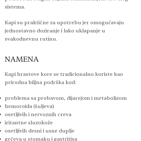
sistema.
Kapi su praktične za upotrebu jer omogućavaju
jednostavno doziranje i lako uklapanje u
svakodnevnu rutinu.
NAMENA
Kapi hrastove kore se tradicionalno koriste kao
prirodna biljna podrška kod:
problema sa probavom, dijarejom i metabolizom
hemoroida (šuljeva)
osetljivih i nervoznih creva
iritantne sluzokože
osetljivih desni i usne duplje
grčeva u stomaku i gastritisa