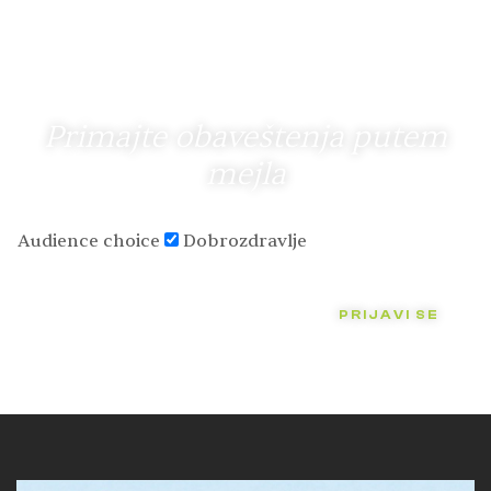
Primajte obaveštenja putem
mejla
Audience choice
Dobrozdravlje
PRIJAVI SE