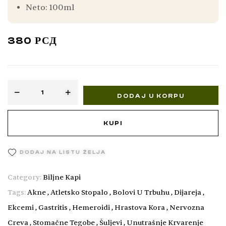
Neto: 100ml
380
РСД
DODAJ U KORPU
KUPI
DODAJ NA LISTU ŽELJA
Category:
Biljne Kapi
Tags:
Akne
,
Atletsko Stopalo
,
Bolovi U Trbuhu
,
Dijareja
,
Ekcemi
,
Gastritis
,
Hemeroidi
,
Hrastova Kora
,
Nervozna
Creva
,
Stomačne Tegobe
,
Šuljevi
,
Unutrašnje Krvarenje