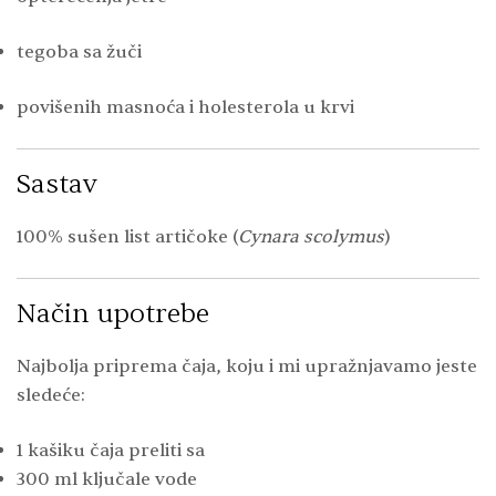
tegoba sa žuči
povišenih masnoća i holesterola u krvi
Sastav
100% sušen list artičoke (
Cynara scolymus
)
Način upotrebe
Najbolja priprema čaja, koju i mi upražnjavamo jeste
sledeće:
1 kašiku čaja preliti sa
300 ml ključale vode