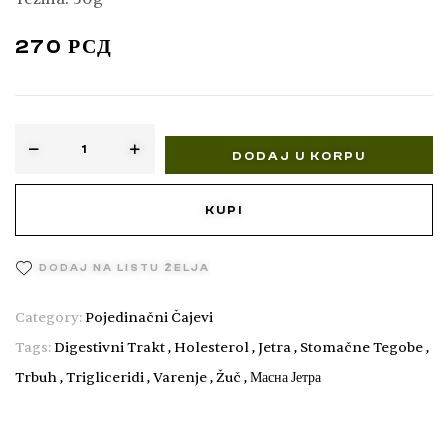
270
РСД
DODAJ U KORPU
KUPI
DODAJ NA LISTU ŽELJA
Category:
Pojedinačni Čajevi
Tags:
Digestivni Trakt
,
Holesterol
,
Jetra
,
Stomačne Tegobe
,
Trbuh
,
Trigliceridi
,
Varenje
,
Žuč
,
Масна Јетра