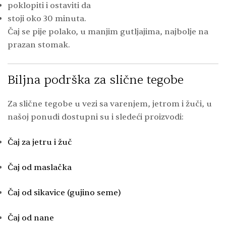
poklopiti i ostaviti da
stoji oko 30 minuta.
Čaj se pije polako, u manjim gutljajima, najbolje na
prazan stomak.
Biljna podrška za slične tegobe
Za slične tegobe u vezi sa varenjem, jetrom i žuči, u
našoj ponudi dostupni su i sledeći proizvodi:
Čaj za jetru i žuč
Čaj od maslačka
Čaj od sikavice (gujino seme)
Čaj od nane