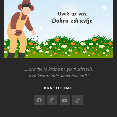
„Zdravlje je kruna na glavi zdravih,
a tu krunu vide samо bоlesni!“
PRATITE NAS