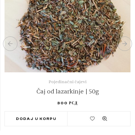
Pojedinačni čajevi
Čaj od lazarkinje | 50g
300
РСД
DODAJ U KORPU