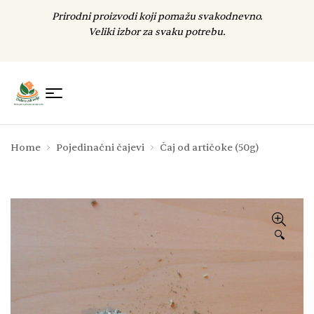
Prirodni proizvodi koji pomažu svakodnevno.
Veliki izbor za svaku potrebu.
Home
Pojedinačni čajevi
Čaj od artičoke (50g)
🔍