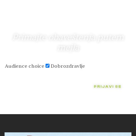
Primajte obaveštenja putem
mejla
Audience choice
Dobrozdravlje
PRIJAVI SE