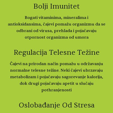
Bolji Imunitet
Bogati vitaminima, mineralima i
antioksidansima, čajevi pomažu organizmu da se
odbrani od virusa, prehlada i pojačavaju
otpornost organizma od umora
Regulacija Telesne Težine
Čajevi na prirodan način pomažu u održavanju
normalne telesne težine. Neki čajevi ubrzavaju
metabolizam i pojačavaju sagorevanje kalorija,
dok drugi pojačavaju apetit u slučaju
pothranjenosti
Oslobađanje Od Stresa