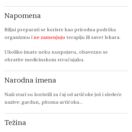
Napomena
Biljni preparati se koriste kao prirodna podrška
organizmu i
ne zamenjuju
terapiju ili savet lekara.
Ukoliko imate neku nuspojavu, obavezno se
obratite medicinskom stručnjaku.
Narodna imena
Naši stari su koristili za čaj od artičoke još i sledeće
nazive: gardun, pitoma artičoka…
Težina