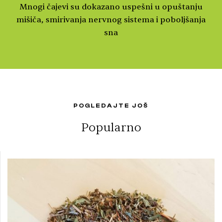
Mnogi čajevi su dokazano uspešni u opuštanju
mišiča, smirivanja nervnog sistema i poboljšanja
sna
POGLEDAJTE JOŠ
Popularno