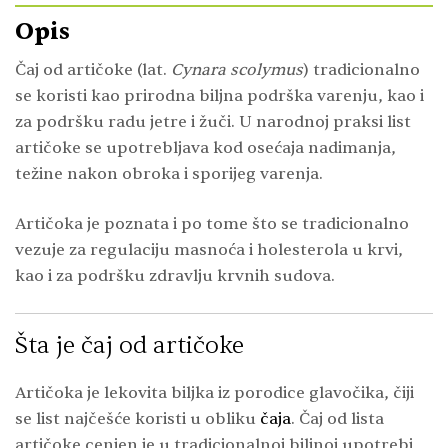
Opis
Čaj od artičoke (lat.
Cynara scolymus
) tradicionalno
se koristi kao prirodna biljna podrška varenju, kao i
za podršku radu jetre i žuči. U narodnoj praksi list
artičoke se upotrebljava kod osećaja nadimanja,
težine nakon obroka i sporijeg varenja.
Artičoka je poznata i po tome što se tradicionalno
vezuje za regulaciju masnoća i holesterola u krvi,
kao i za podršku zdravlju krvnih sudova.
Šta je čaj od artičoke
Artičoka je lekovita biljka iz porodice glavočika, čiji
se list najčešće koristi u obliku
čaja
. Čaj od lista
artičoke cenjen je u tradicionalnoj biljnoj upotrebi