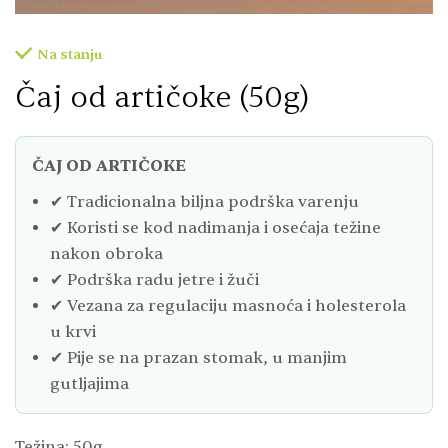
Na stanju
Čaj od artičoke (50g)
ČAJ OD ARTIČOKE
✔ Tradicionalna biljna podrška varenju
✔ Koristi se kod nadimanja i osećaja težine
nakon obroka
✔ Podrška radu jetre i žuči
✔ Vezana za regulaciju masnoća i holesterola
u krvi
✔ Pije se na prazan stomak, u manjim
gutljajima
Težina: 50g