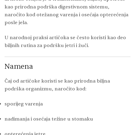
kao prirodna podrška digestivnom sistemu,
naročito kod otežanog varenja i osećaja opterećenja
posle jela.
U narodnoj praksi artičoka se često koristi kao deo
biljnih rutina za podršku jetri i žuči.
Namena
Čaj od artičoke koristi se kao prirodna biljna
podrška organizmu, naročito kod:
sporijeg varenja
nadimanja i osećaja težine u stomaku
opterećenja jetre