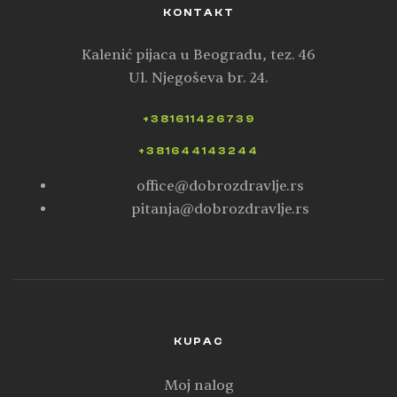
KONTAKT
Kalenić pijaca u Beogradu, tez. 46
Ul. Njegoševa br. 24.
+381611426739
+381644143244
office@dobrozdravlje.rs
pitanja@dobrozdravlje.rs
KUPAC
Moj nalog