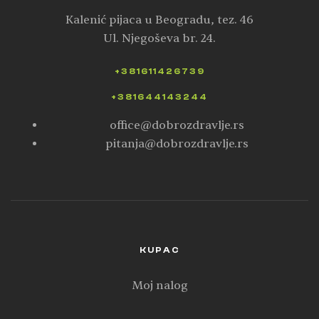
Kalenić pijaca u Beogradu, tez. 46
Ul. Njegoševa br. 24.
+381611426739
+381644143244
office@dobrozdravlje.rs
pitanja@dobrozdravlje.rs
KUPAC
Moj nalog