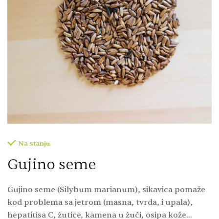
Na stanju
Gujino seme
Gujino seme (Silybum marianum), sikavica pomaže
kod problema sa jetrom (masna, tvrda, i upala),
hepatitisa C, žutice, kamena u žuči, osipa kože