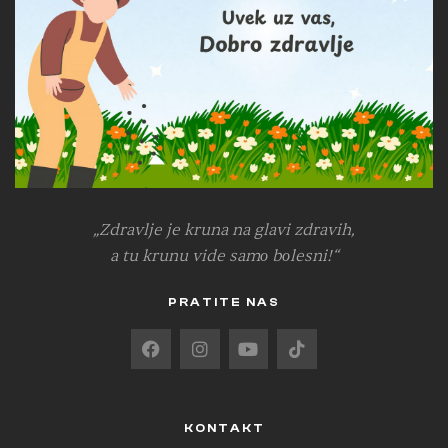
„Zdravlje je kruna na glavi zdravih,
a tu krunu vide samо bоlesni!“
PRATITE NAS
KONTAKT