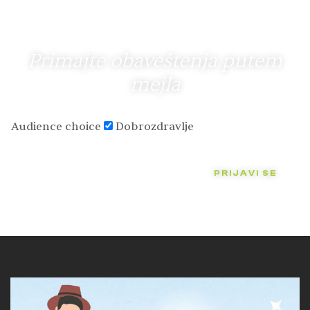
Primajte obaveštenja putem
mejla
Audience choice
Dobrozdravlje
PRIJAVI SE