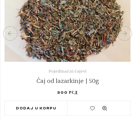
Pojedinačni čajevi
Čaj od lazarkinje | 50g
300
РСД
DODAJ U KORPU