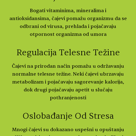
Bogati vitaminima, mineralima i
antioksidansima, čajevi pomažu organizmu da se
odbrani od virusa, prehlada i pojačavaju
otpornost organizma od umora
Regulacija Telesne Težine
Čajevi na prirodan način pomažu u održavanju
normalne telesne težine. Neki čajevi ubrzavaju
metabolizam i pojačavaju sagorevanje kalorija,
dok drugi pojačavaju apetit u slučaju
pothranjenosti
Oslobađanje Od Stresa
Mnogi čajevi su dokazano uspešni u opuštanju