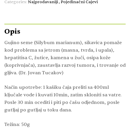
Categories:
Najprodavaniji
,
Pojedinačni Čajevi
Opis
Gujino seme (Silybum marianum), sikavica pomaže
kod problema sa jetrom (masna, tvrda, i upala),
hepatitisa C, žutice, kamena u žuči, osipa kože
(koprivnjača), zaustavlja razvoj tumora, i trovanje od
gljiva. (Dr. Jovan Tucakov)
Način upotrebe: 1 kašiku čaja preliti sa 400ml
ključale vode i kuvati 10min, zatim skloniti sa vatre.
Posle 30 min ocediti i piti po čašu odjednom, posle
gutljaj po gutljaj u toku dana.
Težina: 50g