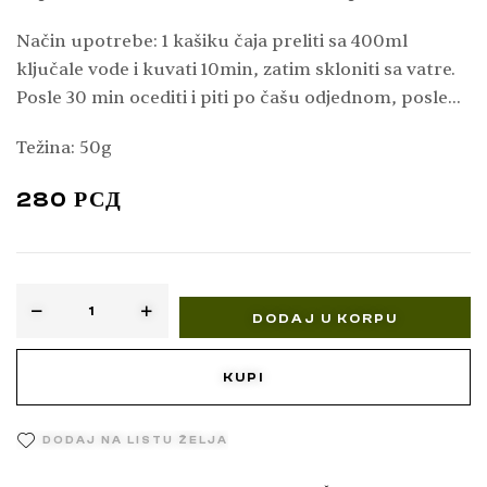
(koprivnjača), zaustavlja razvoj tumora, i trovanje od
Način upotrebe: 1 kašiku čaja preliti sa 400ml
gljiva. (Dr. Jovan Tucakov)
ključale vode i kuvati 10min, zatim skloniti sa vatre.
Posle 30 min ocediti i piti po čašu odjednom, posle
gutljaj po gutljaj u toku dana.
Težina: 50g
280
РСД
DODAJ U KORPU
KUPI
DODAJ NA LISTU ŽELJA