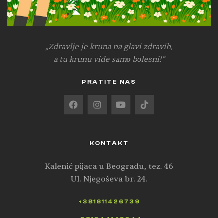
„Zdravlje je kruna na glavi zdravih,
a tu krunu vide samо bоlesni!“
PRATITE NAS
KONTAKT
Kalenić pijaca u Beogradu, tez. 46
Ul. Njegoševa br. 24.
+381611426739