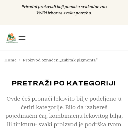
Prirodni proizvodi koji pomažu svakodnevno.
Veliki izbor za svaku potrebu.
Home
Proizvod označen „gubitak pigmenta“
PRETRAŽI PO KATEGORIJI
Ovde ćeš pronaći lekovito bilje podeljeno u
četiri kategorije. Bilo da izabereš
pojedinačni čaj, kombinaciju lekovitog bilja,
ili tinkturu- svaki proizvod je podrška tvom