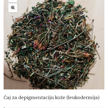
Čaj za depigmentaciju kože (leukodermija)