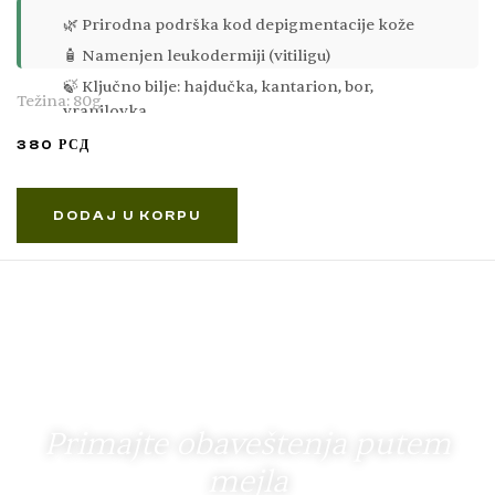
🌿 Prirodna podrška kod depigmentacije kože
🧴 Namenjen leukodermiji (vitiligu)
🍃 Ključno bilje: hajdučka, kantarion, bor,
Težina: 80g
vranilovka
☕ Pije se pre i posle jela
380
РСД
DODAJ U KORPU
Primajte obaveštenja putem
mejla