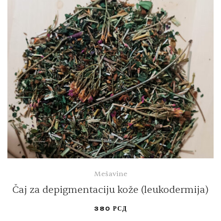
Mešavine
Čaj za depigmentaciju kože (leukodermija)
380
РСД