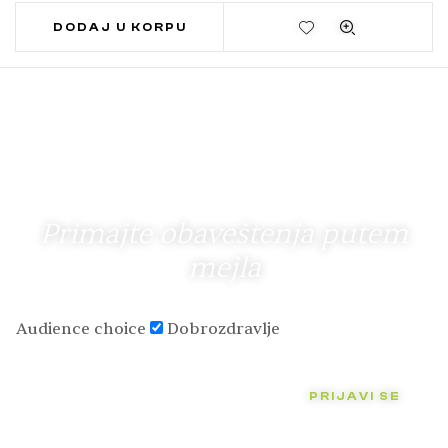
DODAJ U KORPU
Primajte obaveštenja putem
mejla
Audience choice
Dobrozdravlje
PRIJAVI SE