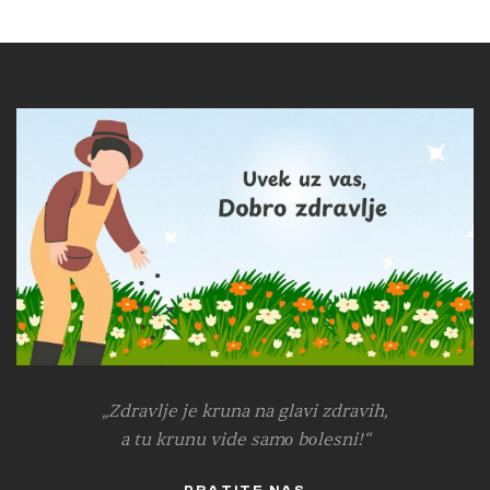
„Zdravlje je kruna na glavi zdravih,
a tu krunu vide samо bоlesni!“