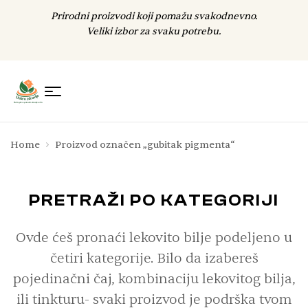
Prirodni proizvodi koji pomažu svakodnevno.
Veliki izbor za svaku potrebu.
Home
Proizvod označen „gubitak pigmenta“
PRETRAŽI PO KATEGORIJI
Ovde ćeš pronaći lekovito bilje podeljeno u
četiri kategorije. Bilo da izabereš
pojedinačni čaj, kombinaciju lekovitog bilja,
ili tinkturu- svaki proizvod je podrška tvom