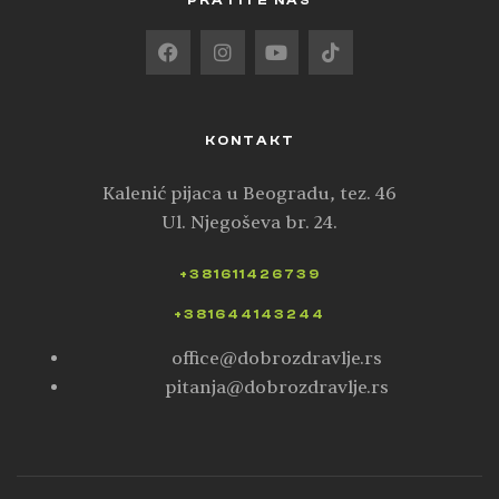
PRATITE NAS
KONTAKT
Kalenić pijaca u Beogradu, tez. 46
Ul. Njegoševa br. 24.
+381611426739
+381644143244
office@dobrozdravlje.rs
pitanja@dobrozdravlje.rs