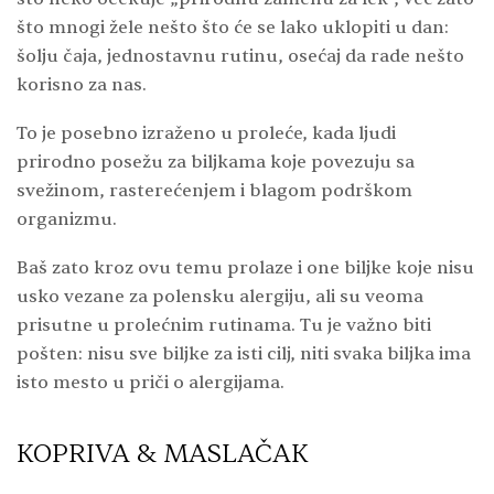
što mnogi žele nešto što će se lako uklopiti u dan:
šolju čaja, jednostavnu rutinu, osećaj da rade nešto
korisno za nas.
To je posebno izraženo u proleće, kada ljudi
prirodno posežu za biljkama koje povezuju sa
svežinom, rasterećenjem i blagom podrškom
organizmu.
Baš zato kroz ovu temu prolaze i one biljke koje nisu
usko vezane za polensku alergiju, ali su veoma
prisutne u prolećnim rutinama. Tu je važno biti
pošten: nisu sve biljke za isti cilj, niti svaka biljka ima
isto mesto u priči o alergijama.
KOPRIVA & MASLAČAK