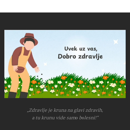
„Zdravlje je kruna na glavi zdravih,
a tu krunu vide samо bоlesni!“