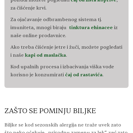
za čišćenje krvi.
Za ojačavanje odbrambenog sistema tj.
imuniteta, mnogi biraju
tinktura ehinacee
iz
naše online prodavnice.
Ako treba čišćenje jetre i žuči, možete pogledati
i naše
kapi od maslačka
.
Kod upalnih procesa i izbacivanja viška vode
korisno je konzumirati
čaj od rastavića
.
ZAŠTO SE POMINJU BILJKE
Biljke se kod sezonskih alergija ne traže uvek zato
što neko očekuje „prirodnu zamenu za lek“, već zato