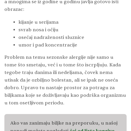
a mnogima se iz godine u godinu javlja gotovo isti
obrazac:
kijanje u serijama
svrab nosa i očiju
osećaj nadraženosti sluznice
umor i pad koncentracije
Problem na temu sezonske alergije nije samo u
tome što smetaju, već i u tome što iscrpljuju. Kada
tegobe traju danima ili nedeljama, čovek nema
utisak da je ozbiljno bolestan, ali se ipak ne oseća
dobro. Upravo tu nastaje prostor za potragu za
biljkama koje se doživljavaju kao podrška organizmu
u tom osetljivom periodu.
Ako vas zanimaju biljke na preporuku, u našoj
ponudi možete pogledati
čaj od lista koprive
,