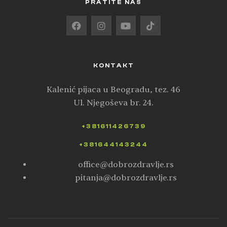
PRATITE NAS
KONTAKT
Kalenić pijaca u Beogradu, tez. 46
Ul. Njegoševa br. 24.
+381611426739
+381644143244
office@dobrozdravlje.rs
pitanja@dobrozdravlje.rs