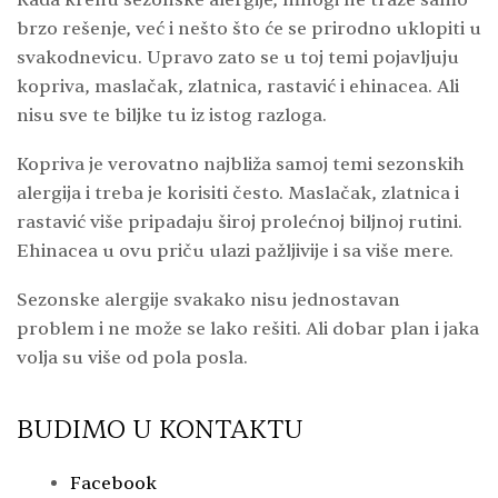
Kada krenu sezonske alergije, mnogi ne traže samo
brzo rešenje, već i nešto što će se prirodno uklopiti u
svakodnevicu. Upravo zato se u toj temi pojavljuju
kopriva, maslačak, zlatnica, rastavić i ehinacea. Ali
nisu sve te biljke tu iz istog razloga.
Kopriva je verovatno najbliža samoj temi sezonskih
alergija i treba je korisiti često. Maslačak, zlatnica i
rastavić više pripadaju široj prolećnoj biljnoj rutini.
Ehinacea u ovu priču ulazi pažljivije i sa više mere.
Sezonske alergije svakako nisu jednostavan
problem i ne može se lako rešiti. Ali dobar plan i jaka
volja su više od pola posla.
BUDIMO U KONTAKTU
Facebook