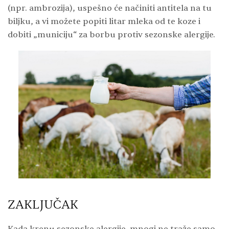
(npr. ambrozija), uspešno će načiniti antitela na tu
biljku, a vi možete popiti litar mleka od te koze i
dobiti „municiju“ za borbu protiv sezonske alergije.
ZAKLJUČAK