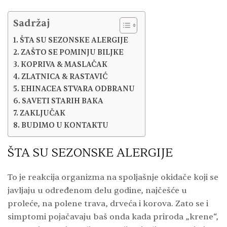
Sadržaj
ŠTA SU SEZONSKE ALERGIJE
ZAŠTO SE POMINJU BILJKE
KOPRIVA & MASLAČAK
ZLATNICA & RASTAVIĆ
EHINACEA STVARA ODBRANU
SAVETI STARIH BAKA
ZAKLJUČAK
BUDIMO U KONTAKTU
ŠTA SU SEZONSKE ALERGIJE
To je reakcija organizma na spoljašnje okidače koji se
javljaju u određenom delu godine, najčešće u
proleće, na polene trava, drveća i korova. Zato se i
simptomi pojačavaju baš onda kada priroda „krene“,