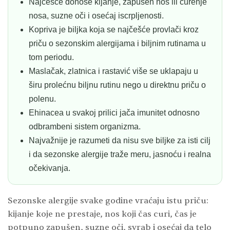
Najčešće donose kijanje, zapušen nos ili curenje
nosa, suzne oči i osećaj iscrpljenosti.
Kopriva je biljka koja se najčešće provlači kroz
priču o sezonskim alergijama i biljnim rutinama u
tom periodu.
Maslačak, zlatnica i rastavić više se uklapaju u
širu prolećnu biljnu rutinu nego u direktnu priču o
polenu.
Ehinacea u svakoj prilici jača imunitet odnosno
odbrambeni sistem organizma.
Najvažnije je razumeti da nisu sve biljke za isti cilj
i da sezonske alergije traže meru, jasnoću i realna
očekivanja.
Sezonske alergije svake godine vraćaju istu priču:
kijanje koje ne prestaje, nos koji čas curi, čas je
potpuno zapušen, suzne oči, svrab i osećaj da telo