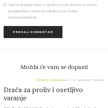
Sačuvaj moje ime, e-poštu i veb mesto u ovom
pregledaču veba za sledeći put kada
komentarišem.
PREDAJ KOMENTAR
Možda će vam se dopasti
DOBRO ZDRAVLJE
2. AVGUST 2026.
Drača za proliv i osetljivo
varanje