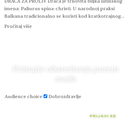
DRAČA ZA PROLIV Drača je trnovita biljka latinskog
imena: Paliurus spina-christi. U narodnoj praksi
Balkana tradicionalno se koristi kod kratkotrajnog
proliva i osetljivog varenja. Kod proliva je najvažnija
Pročitaj više
nadoknada vode…
Primajte obaveštenja putem
mejla
Audience choice
Dobrozdravlje
PRIJAVI SE