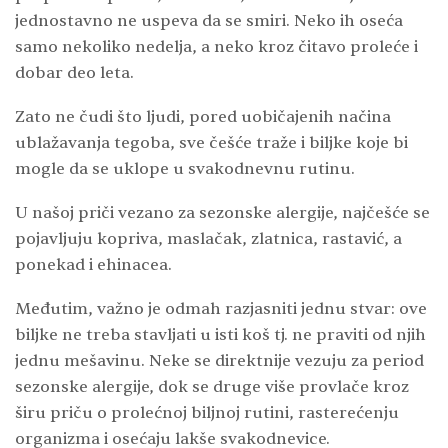
jednostavno ne uspeva da se smiri. Neko ih oseća
samo nekoliko nedelja, a neko kroz čitavo proleće i
dobar deo leta.
Zato ne čudi što ljudi, pored uobičajenih načina
ublažavanja tegoba, sve češće traže i biljke koje bi
mogle da se uklope u svakodnevnu rutinu.
U našoj priči vezano za sezonske alergije, najčešće se
pojavljuju kopriva, maslačak, zlatnica, rastavić, a
ponekad i ehinacea.
Međutim, važno je odmah razjasniti jednu stvar: ove
biljke ne treba stavljati u isti koš tj. ne praviti od njih
jednu mešavinu. Neke se direktnije vezuju za period
sezonske alergije, dok se druge više provlače kroz
širu priču o prolećnoj biljnoj rutini, rasterećenju
organizma i osećaju lakše svakodnevice.