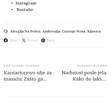
Instagram
Youtube
,
,
,
Alergija Na Polen
Ambrozija
Curenje Nosa
Kijavica
Share
Tweet
Pin it
PRETHODNI ČLANAK
SLEDEĆI ČLANAK
Kantarionovo ulje za
Nadutost posle jela:
masažu: Zašto ga
Kako do lakšeg
biraju saloni i
varenja uz lekovito
masažeri?
bilje | 100