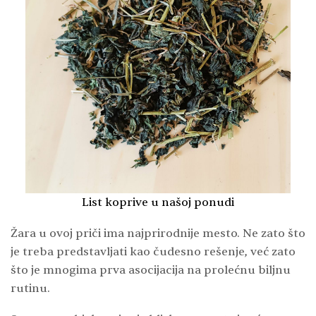
List koprive u našoj ponudi
Žara u ovoj priči ima najprirodnije mesto. Ne zato što
je treba predstavljati kao čudesno rešenje, već zato
što je mnogima prva asocijacija na prolećnu biljnu
rutinu.