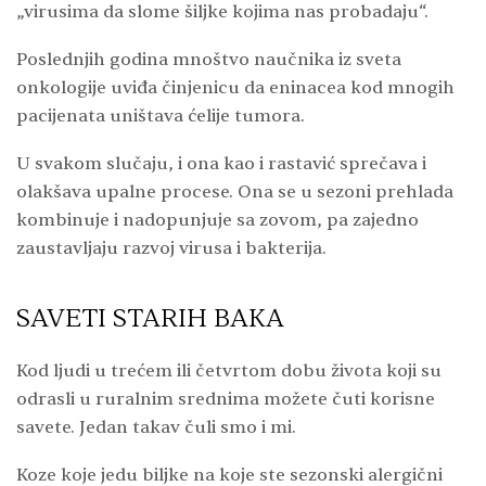
„virusima da slome šiljke kojima nas probadaju“.
Poslednjih godina mnoštvo naučnika iz sveta
onkologije uviđa činjenicu da eninacea kod mnogih
pacijenata uništava ćelije tumora.
U svakom slučaju, i ona kao i rastavić sprečava i
olakšava upalne procese. Ona se u sezoni prehlada
kombinuje i nadopunjuje sa zovom, pa zajedno
zaustavljaju razvoj virusa i bakterija.
SAVETI STARIH BAKA
Kod ljudi u trećem ili četvrtom dobu života koji su
odrasli u ruralnim srednima možete čuti korisne
savete. Jedan takav čuli smo i mi.
Koze koje jedu biljke na koje ste sezonski alergični