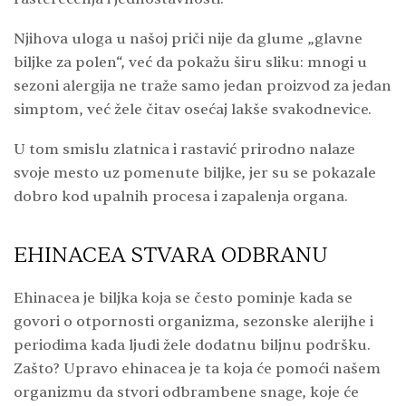
Njihova uloga u našoj priči nije da glume „glavne
biljke za polen“, već da pokažu širu sliku: mnogi u
sezoni alergija ne traže samo jedan proizvod za jedan
simptom, već žele čitav osećaj lakše svakodnevice.
U tom smislu zlatnica i rastavić prirodno nalaze
svoje mesto uz pomenute biljke, jer su se pokazale
dobro kod upalnih procesa i zapalenja organa.
EHINACEA STVARA ODBRANU
Ehinacea je biljka koja se često pominje kada se
govori o otpornosti organizma, sezonske alerijhe i
periodima kada ljudi žele dodatnu biljnu podršku.
Zašto? Upravo ehinacea je ta koja će pomoći našem
organizmu da stvori odbrambene snage, koje će