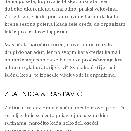
Sama po sebi, kopriva je bliska, poznata i već
duboko ukorenjena u narodnoj praksi vekovima.
Zbog toga je ljudi spontano uvode baš onda kada
krene sezona polena i kada žele osećaj da organizam
lakše prolazi kroz taj period.
Maslačak, naročito koren, u ovu temu ulazi kao
drugi dobar adut, jer po svojim karakteristikama i
on može uspešno da se koristi za pročišćavanje krvi
odnosno „laboratorije krvi“. Svakako čisti jetru i
žučnu kesu, te izbacuje višak vode iz organizma.
ZLATNICA & RASTAVIĆ
Zlatnica i rastavić imaju slično mesto u ovoj priči. To
su biljke koje se često pojavljuju u sezonskim
rutinama, naročito kada neko želi osećaj
rasterećenja i jednostavnosti.