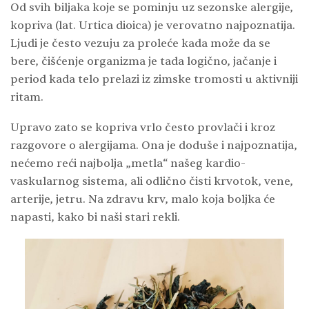
Od svih biljaka koje se pominju uz sezonske alergije,
kopriva (lat. Urtica dioica) je verovatno najpoznatija.
Ljudi je često vezuju za proleće kada može da se
bere, čišćenje organizma je tada logično, jačanje i
period kada telo prelazi iz zimske tromosti u aktivniji
ritam.
Upravo zato se kopriva vrlo često provlači i kroz
razgovore o alergijama. Ona je doduše i najpoznatija,
nećemo reći najbolja „metla“ našeg kardio-
vaskularnog sistema, ali odlično čisti krvotok, vene,
arterije, jetru. Na zdravu krv, malo koja boljka će
napasti, kako bi naši stari rekli.