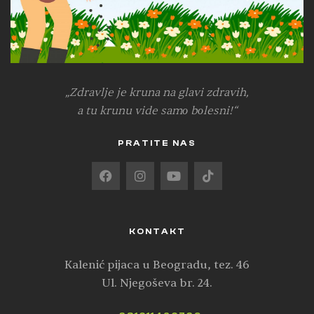
„Zdravlje je kruna na glavi zdravih,
a tu krunu vide samо bоlesni!“
PRATITE NAS
KONTAKT
Kalenić pijaca u Beogradu, tez. 46
Ul. Njegoševa br. 24.