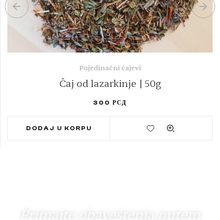
Pojedinačni čajevi
Čaj od lazarkinje | 50g
300
РСД
DODAJ U KORPU
Primajte obaveštenja putem