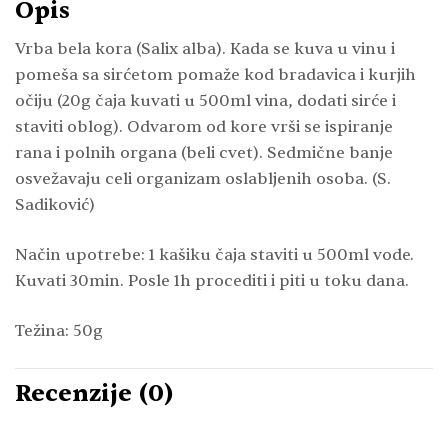
Opis
Vrba bela kora (Salix alba). Kada se kuva u vinu i
pomeša sa sirćetom pomaže kod bradavica i kurjih
očiju (20g čaja kuvati u 500ml vina, dodati sirće i
staviti oblog). Odvarom od kore vrši se ispiranje
rana i polnih organa (beli cvet). Sedmične banje
osvežavaju celi organizam oslabljenih osoba. (S.
Sadiković)
Način upotrebe: 1 kašiku čaja staviti u 500ml vode.
Kuvati 30min. Posle 1h procediti i piti u toku dana.
Težina: 50g
Recenzije (0)