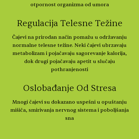
otpornost organizma od umora
Regulacija Telesne Težine
Čajevi na prirodan način pomažu u održavanju
normalne telesne težine. Neki čajevi ubrzavaju
metabolizam i pojačavaju sagorevanje kalorija,
dok drugi pojačavaju apetit u slučaju
pothranjenosti
Oslobađanje Od Stresa
Mnogi čajevi su dokazano uspešni u opuštanju
mišiča, smirivanja nervnog sistema i poboljšanja
sna