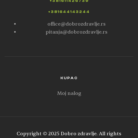
+381611426739
+381644143244
office@dobrozdravlje.rs
pitanja@dobrozdravlje.rs
KUPAC
Moj nalog
Copyright © 2025 Dobro zdravlje. All rights