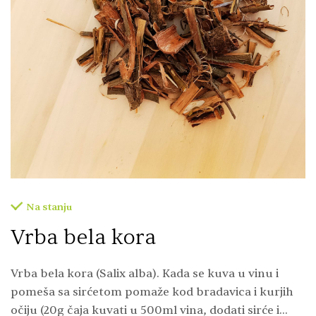
Na stanju
Vrba bela kora
Vrba bela kora (Salix alba). Kada se kuva u vinu i
pomeša sa sirćetom pomaže kod bradavica i kurjih
očiju (20g čaja kuvati u 500ml vina, dodati sirće i