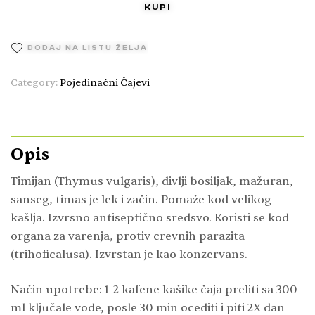
KUPI
DODAJ NA LISTU ŽELJA
Category:
Pojedinačni Čajevi
Opis
Timijan (Thymus vulgaris), divlji bosiljak, mažuran,
sanseg, timas je lek i začin. Pomaže kod velikog
kašlja. Izvrsno antiseptično sredsvo. Koristi se kod
organa za varenja, protiv crevnih parazita
(trihoficalusa). Izvrstan je kao konzervans.
Način upotrebe: 1-2 kafene kašike čaja preliti sa 300
ml ključale vode, posle 30 min ocediti i piti 2X dan