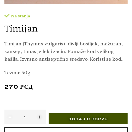
Na stanju
Timijan
Timijan (Thymus vulgaris), divlji bosiljak, mažuran,
sanseg, timas je lek i začin. Pomaže kod velikog
kašlja. Izvrsno antiseptično sredsvo. Koristi se kod
organa za varenja, protiv crevnih parazita
Težina: 50g
(trihoficalusa). Izvrstan je kao konzervans.
270
РСД
DODAJ U KORPU