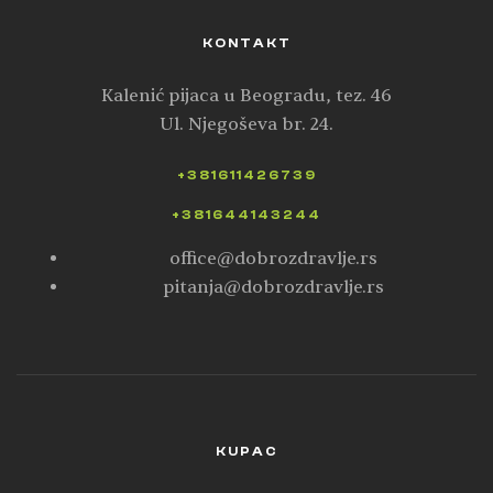
KONTAKT
Kalenić pijaca u Beogradu, tez. 46
Ul. Njegoševa br. 24.
+381611426739
+381644143244
office@dobrozdravlje.rs
pitanja@dobrozdravlje.rs
KUPAC