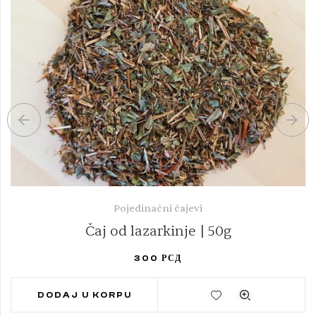
Pojedinačni čajevi
Čaj od lazarkinje | 50g
300
РСД
DODAJ U KORPU