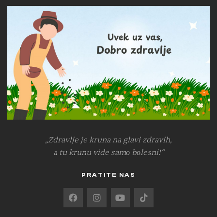
„Zdravlje je kruna na glavi zdravih,
a tu krunu vide samо bоlesni!“
PRATITE NAS