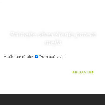
Primajte obaveštenja putem
mejla
Audience choice
Dobrozdravlje
PRIJAVI SE