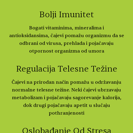
Bolji Imunitet
Bogati vitaminima, mineralima i
antioksidansima, čajevi pomažu organizmu da se
odbrani od virusa, prehlada i pojačavaju
otpornost organizma od umora
Regulacija Telesne Težine
Čajevi na prirodan način pomažu u održavanju
normalne telesne težine. Neki čajevi ubrzavaju
metabolizam i pojačavaju sagorevanje kalorija,
dok drugi pojačavaju apetit u slučaju
pothranjenosti
Oslobađanje Od Stresa