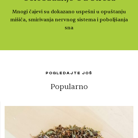
Mnogi čajevi su dokazano uspešni u opuštanju
mišiča, smirivanja nervnog sistema i poboljšanja
sna
POGLEDAJTE JOŠ
Popularno