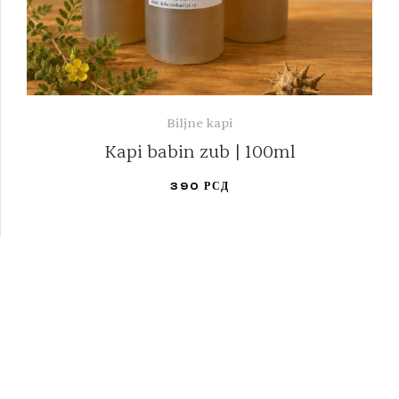
Biljne kapi
Kapi babin zub | 100ml
390
РСД
DODAJ U KORPU