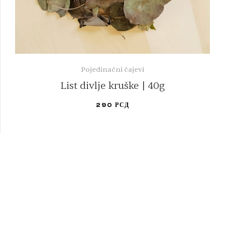
Pojedinačni čajevi
List divlje kruške | 40g
290
РСД
DODAJ U KORPU