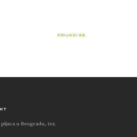
PRIJAVI SE
KT
 pijaca u Beogradu, tez.