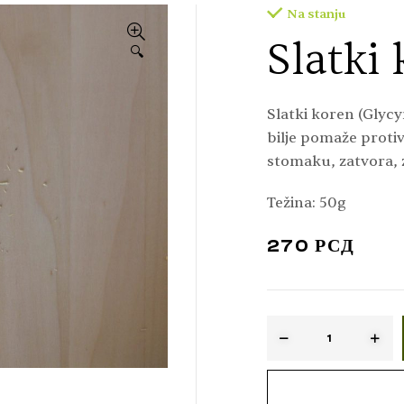
Na stanju
Slatki
🔍
Slatki koren (Glycy
bilje pomaže protiv
stomaku, zatvora, z
Tucakov)
Težina: 50g
270
РСД