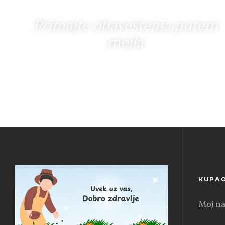
Primajte obaveštenja putem
mejla
KUPA
Moj na