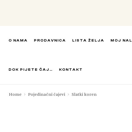
O NAMA
PRODAVNICA
LISTA ŽELJA
MOJ NA
DOK PIJETE ČAJ…
KONTAKT
Home
Pojedinačni čajevi
Slatki koren