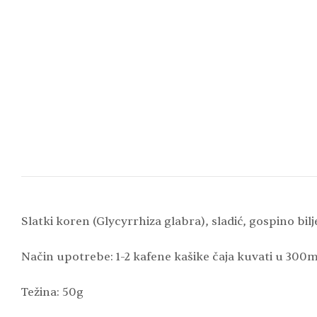
Slatki koren (Glycyrrhiza glabra), sladić, gospino bi
Način upotrebe: 1-2 kafene kašike čaja kuvati u 300ml
Težina: 50g