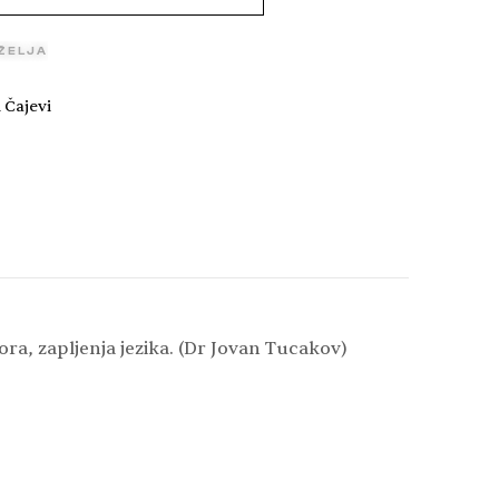
 ŽELJA
 Čajevi
ora, zapljenja jezika. (Dr Jovan Tucakov)