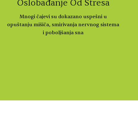
Oslobađanje Od Stresa
Mnogi čajevi su dokazano uspešni u
opuštanju mišiča, smirivanja nervnog sistema
i poboljšanja sna