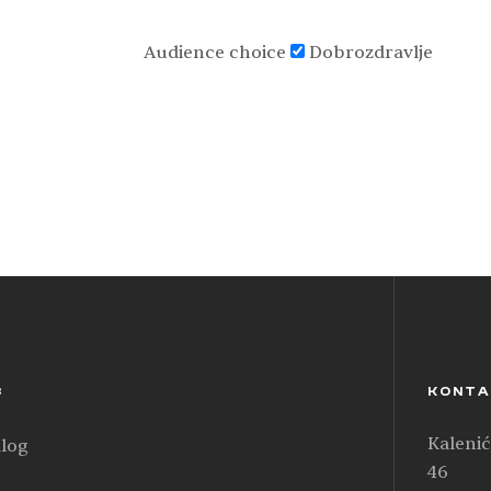
Audience choice
Dobrozdravlje
C
KONTA
Kalenić
log
46