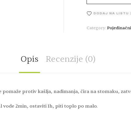
DODAJ NA LISTU
Category:
Pojedinačni
Opis
Recenzije (0)
lje pomaže protiv kašlja, nadimanja, čira na stomaku, zatv
 vode 2min, ostaviti 1h, piti toplo po malo.