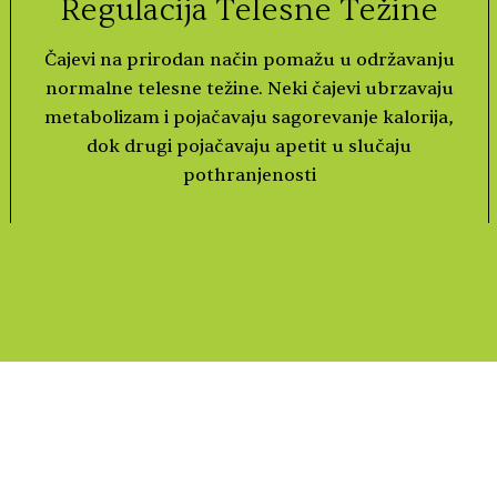
Regulacija Telesne Težine
Čajevi na prirodan način pomažu u održavanju
normalne telesne težine. Neki čajevi ubrzavaju
metabolizam i pojačavaju sagorevanje kalorija,
dok drugi pojačavaju apetit u slučaju
pothranjenosti