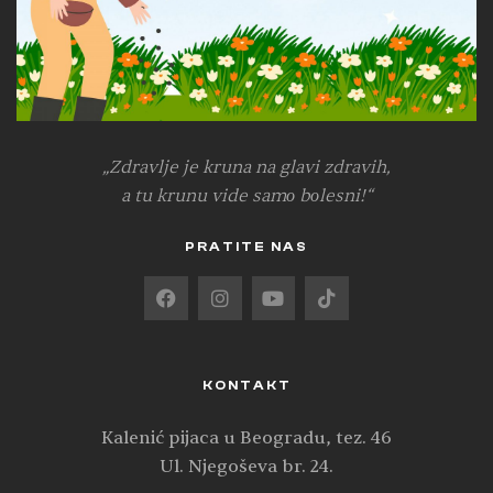
„Zdravlje je kruna na glavi zdravih,
a tu krunu vide samо bоlesni!“
PRATITE NAS
KONTAKT
Kalenić pijaca u Beogradu, tez. 46
Ul. Njegoševa br. 24.