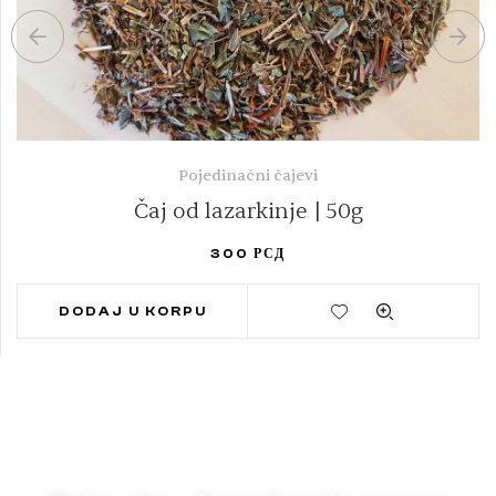
Pojedinačni čajevi
Čaj od lazarkinje | 50g
300
РСД
DODAJ U KORPU