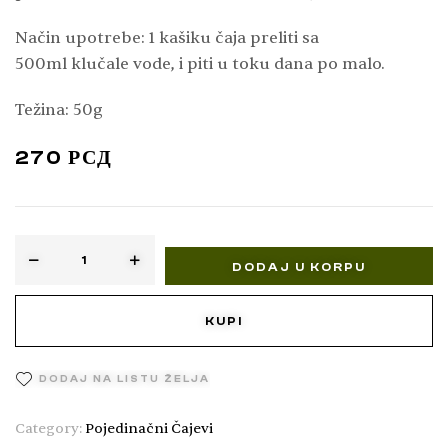
osipa); jača želudac i probavu; kao oblog sanira
Način upotrebe: 1 kašiku čaja preliti sa
upaljene oči, a služi i protiv ekcema (S. Sadiković)
500ml klučale vode, i piti u toku dana po malo.
Težina: 50g
270
РСД
DODAJ U KORPU
KUPI
DODAJ NA LISTU ŽELJA
Category:
Pojedinačni Čajevi