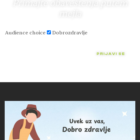
Primajte obaveštenja putem
mejla
Audience choice
Dobrozdravlje
PRIJAVI SE