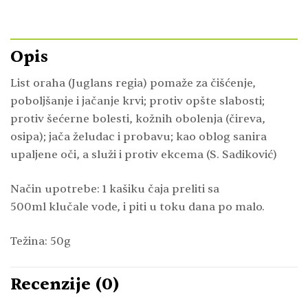
Opis
List oraha (Juglans regia) pomaže za čišćenje,
poboljšanje i jačanje krvi; protiv opšte slabosti;
protiv šećerne bolesti, kožnih obolenja (čireva,
osipa); jača želudac i probavu; kao oblog sanira
upaljene oči, a služi i protiv ekcema (S. Sadiković)
Način upotrebe: 1 kašiku čaja preliti sa
500ml klučale vode, i piti u toku dana po malo.
Težina: 50g
Recenzije (0)