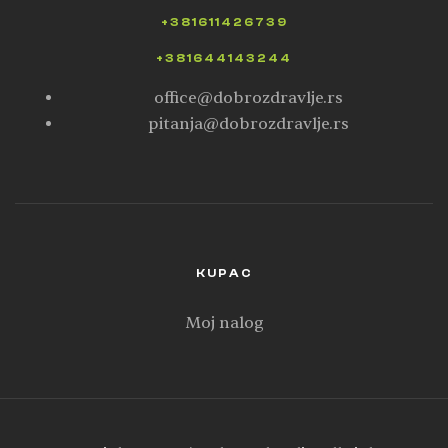
+381611426739
+381644143244
office@dobrozdravlje.rs
pitanja@dobrozdravlje.rs
KUPAC
Moj nalog