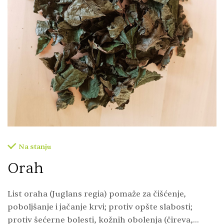
Na stanju
Orah
List oraha (Juglans regia) pomaže za čišćenje,
poboljšanje i jačanje krvi; protiv opšte slabosti;
protiv šećerne bolesti, kožnih obolenja (čireva,