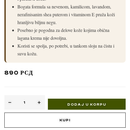
Bogata formula sa nevenom, kamilicom, lavandom,
nerafinisanim shea puterom i vitaminom E pruža koži
hranljivu biljnu negu.
Posebno je pogodna za delove kože kojima obična
lagana krema nije dovoljna.
Koristi se spolja, po potrebi, u tankom sloju na čistu i
suvu kožu.
890
РСД
DODAJ U KORPU
KUPI