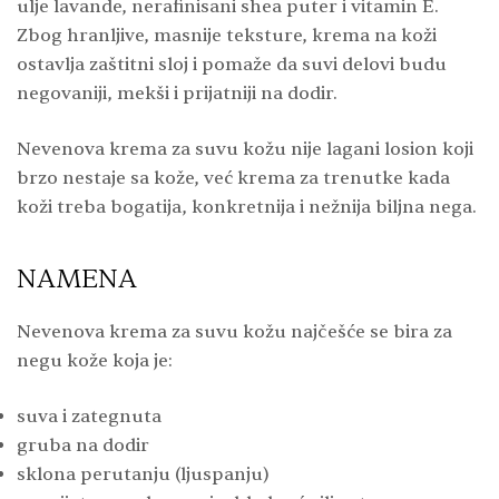
ulje lavande, nerafinisani shea puter i vitamin E.
Zbog hranljive, masnije teksture, krema na koži
ostavlja zaštitni sloj i pomaže da suvi delovi budu
negovaniji, mekši i prijatniji na dodir.
Nevenova krema za suvu kožu nije lagani losion koji
brzo nestaje sa kože, već krema za trenutke kada
koži treba bogatija, konkretnija i nežnija biljna nega.
NAMENA
Nevenova krema za suvu kožu najčešće se bira za
negu kože koja je:
suva i zategnuta
gruba na dodir
sklona perutanju (ljuspanju)