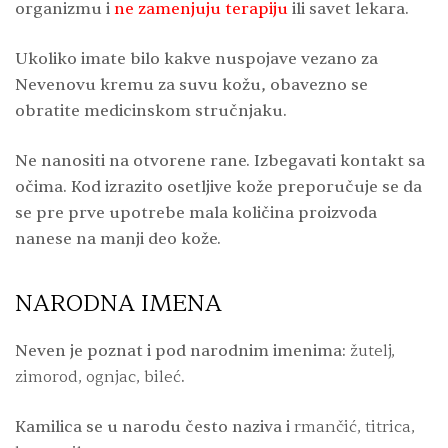
organizmu i
ne zamenjuju terapiju
ili savet lekara.
Ukoliko imate bilo kakve nuspojave vezano za
Nevenovu kremu za suvu kožu, obavezno se
obratite medicinskom stručnjaku.
Ne nanositi na otvorene rane. Izbegavati kontakt sa
očima. Kod izrazito osetljive kože preporučuje se da
se pre prve upotrebe mala količina proizvoda
nanese na manji deo kože.
NARODNA IMENA
Neven je poznat i pod narodnim imenima:
žutelj,
zimorod, ognjac, bileć
.
Kamilica se u narodu često naziva i
rmančić, titrica,