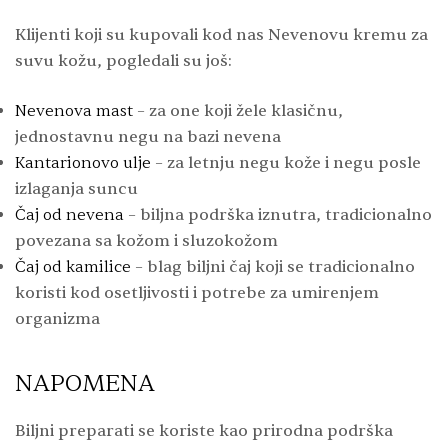
Klijenti koji su kupovali kod nas Nevenovu kremu za
suvu kožu, pogledali su još:
Nevenova mast
– za one koji žele klasičnu,
jednostavnu negu na bazi nevena
Kantarionovo ulje
– za letnju negu kože i negu posle
izlaganja suncu
Čaj od nevena
– biljna podrška iznutra, tradicionalno
povezana sa kožom i sluzokožom
Čaj od kamilice
– blag biljni čaj koji se tradicionalno
koristi kod osetljivosti i potrebe za umirenjem
organizma
NAPOMENA
Biljni preparati se koriste kao prirodna podrška