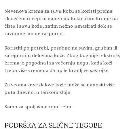
Nevenova krema za suvu kožu se koristi prema
sledećem receptu: naneti malu količinu kreme na
čistu i suvu kožu, zatim nežno umasirati dok se
ravnomerno ne rasporedi.
Koristiti po potrebi, posebno na suvim, grubim ili
zategnutim delovima kože. Zbog bogatije teksture,
krema je pogodna i za večernju negu, kada koži
treba više vremena da upije hranljive sastojke.
Za veoma suve delove kože može se nanositi više
puta dnevno, u tankom sloju.
Samo za spoljašnju upotrebu.
PODRŠKA ZA SLIČNE TEGOBE