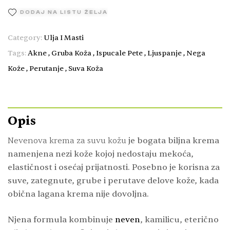
DODAJ NA LISTU ŽELJA
Category:
Ulja I Masti
Tags:
Akne
,
Gruba Koža
,
Ispucale Pete
,
Ljuspanje
,
Nega
Kože
,
Perutanje
,
Suva Koža
Opis
Nevenova krema za suvu kožu
je bogata biljna krema
namenjena nezi kože kojoj nedostaju mekoća,
elastičnost i osećaj prijatnosti. Posebno je korisna za
suve, zategnute, grube i perutave delove kože, kada
obična lagana krema nije dovoljna.
Njena formula kombinuje
neven
, kamilicu, eterično