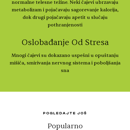
normalne telesne težine. Neki čajevi ubrzavaju
metabolizam i pojačavaju sagorevanje kalorija,
dok drugi pojačavaju apetit u slučaju
pothranjenosti
Oslobađanje Od Stresa
Mnogi čajevi su dokazano uspešni u opuštanju
mišiča, smirivanja nervnog sistema i poboljšanja
sna
POGLEDAJTE JOŠ
Popularno