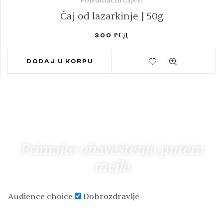
Pojedinačni čajevi
Čaj od lazarkinje | 50g
300
РСД
DODAJ U KORPU
Primajte obaveštenja putem
mejla
Audience choice
Dobrozdravlje