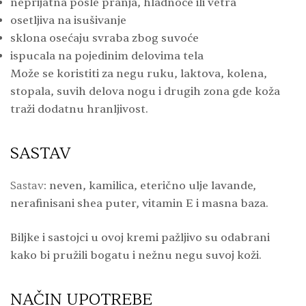
neprijatna posle pranja, hladnoće ili vetra
osetljiva na isušivanje
sklona osećaju svraba zbog suvoće
ispucala na pojedinim delovima tela
Može se koristiti za negu ruku, laktova, kolena,
stopala, suvih delova nogu i drugih zona gde koža
traži dodatnu hranljivost.
SASTAV
Sastav:
neven, kamilica, eterično ulje lavande,
nerafinisani shea puter, vitamin E i masna baza.
Biljke i sastojci u ovoj kremi pažljivo su odabrani
kako bi pružili bogatu i nežnu negu suvoj koži.
NAČIN UPOTREBE