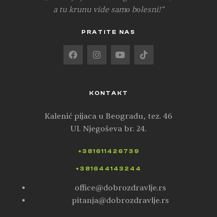
a tu krunu vide samо bоlesni!“
PRATITE NAS
KONTAKT
Kalenić pijaca u Beogradu, tez. 46
Ul. Njegoševa br. 24.
+381611426739
+381644143244
office@dobrozdravlje.rs
pitanja@dobrozdravlje.rs