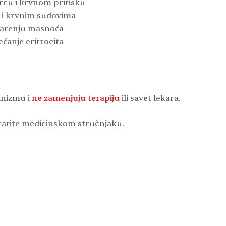
srcu i krvnom pritisku
i i krvnim sudovima
 varenju masnoća
ećanje eritrocita
anizmu i
ne zamenjuju terapiju
ili savet lekara.
ratite medicinskom stručnjaku.