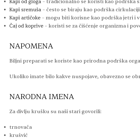
Kapi od gloga
– tradicionalno se koristi kao podrška 
Kapi sremuša
– često se biraju kao podrška cirkulacij
Kapi artičoke
– mogu biti korisne kao podrška jetri i
Čaj od koprive
– koristi se za čišćenje organizma i pov
NAPOMENA
Biljni preparati se koriste kao prirodna podrška org
Ukoliko imate bilo kakve nuspojave, obavezno se ob
NARODNA IMENA
Za divlju krušku su naši stari govorili:
trnovača
krušvić