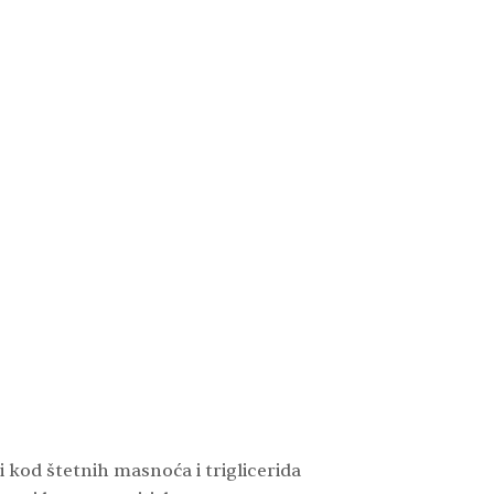
kod štetnih masnoća i triglicerida