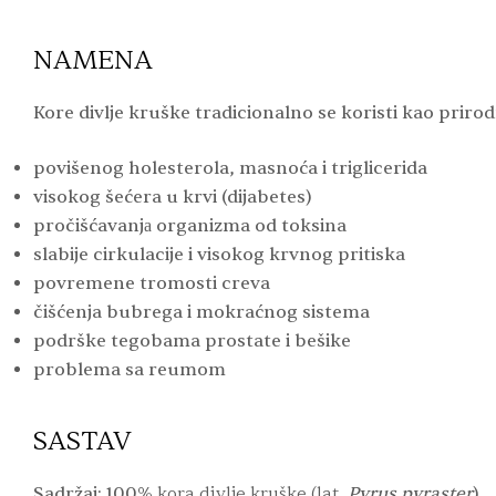
NAMENA
Kore divlje kruške tradicionalno se koristi kao prir
povišenog holesterola, masnoća i triglicerida
visokog šećera u krvi (dijabetes)
pročišćavanjа organizma od toksina
slabije cirkulacije i visokog krvnog pritiska
povremene tromosti creva
čišćenja bubrega i mokraćnog sistema
podrške tegobama prostate i bešike
problema sa reumom
SASTAV
Sadržaj: 100%
k
ora divlje kruške (lat.
Pyrus pyraster
).