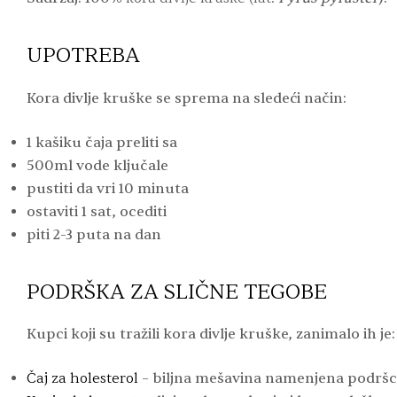
UPOTREBA
Kora divlje kruške se sprema na sledeći način:
1 kašiku čaja preliti sa
500ml vode ključale
pustiti da vri 10 minuta
ostaviti 1 sat, ocediti
p
iti 2-3 puta na dan
PODRŠKA ZA SLIČNE TEGOBE
Kupci koji su tražili kora divlje kruške, zanimalo ih je:
Čaj za holesterol
– biljna mešavina namenjena podršci 