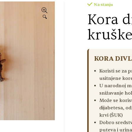
Na stanju
Kora d
🔍
kruške
KORA DIVL
Koristi se za 
usitnjene kore
U narodnoj me
snižavanje hol
Može se koris
dijabetesa, o
krvi (ŠUK)
Dobro sredstv
puteva i urin