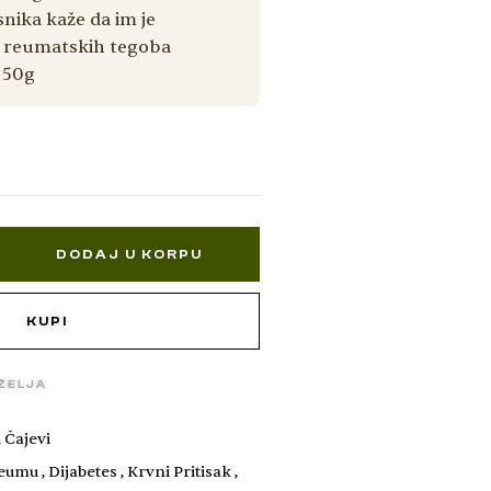
nika kaže da im je
reumatskih tegoba
: 50g
DODAJ U KORPU
KUPI
 ŽELJA
 Čajevi
Reumu
,
Dijabetes
,
Krvni Pritisak
,