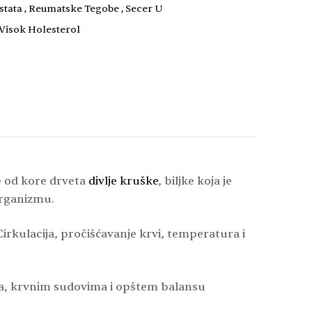
stata
,
Reumatske Tegobe
,
Secer U
Visok Holesterol
se od kore drveta
divlje kruške
, biljke koja je
organizmu.
irkulacija, pročišćavanje krvi, temperatura i
oća, krvnim sudovima i opštem balansu