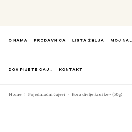
O NAMA
PRODAVNICA
LISTA ŽELJA
MOJ NA
DOK PIJETE ČAJ…
KONTAKT
Home
Pojedinačni čajevi
Kora divlje kruške – (50g)