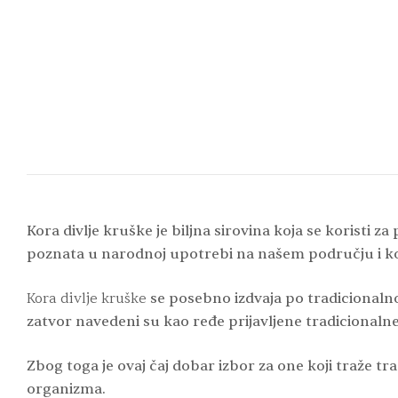
Kora divlje kruške je biljna sirovina koja se koristi 
poznata u narodnoj upotrebi na našem području i koj
Kora divlje kruške
se posebno izdvaja po tradicionalno
zatvor navedeni su kao ređe prijavljene tradicionaln
Zbog toga je ovaj čaj dobar izbor za one koji traže
organizma.