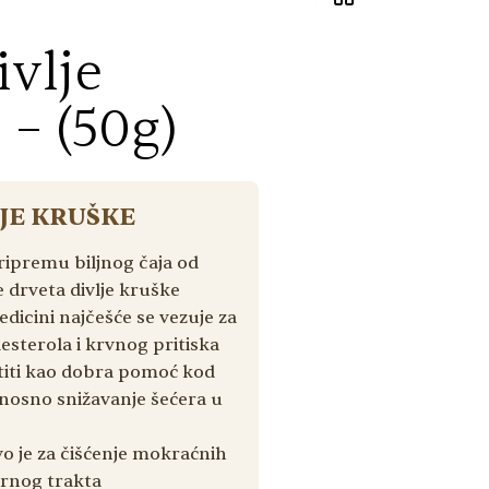
ivlje
350
310
РСД
РСД
 – (50g)
JE KRUŠKE
pripremu biljnog čaja od
 drveta divlje kruške
dicini najčešće se vezuje za
esterola i krvnog pritiska
titi kao dobra pomoć kod
dnosno snižavanje šećera u
o je za čišćenje mokraćnih
arnog trakta