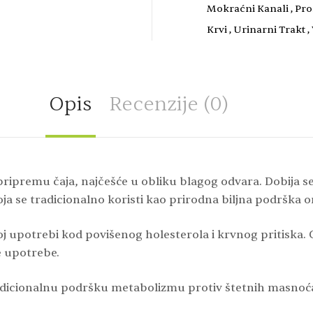
Mokraćni Kanali
,
Pro
Krvi
,
Urinarni Trakt
,
Opis
Recenzije (0)
za pripremu čaja, najčešće u obliku blagog odvara. Dobija 
a se tradicionalno koristi kao prirodna biljna podrška 
j upotrebi kod povišenog holesterola i krvnog pritiska. C
e upotrebe.
 tradicionalnu podršku metabolizmu protiv štetnih masn