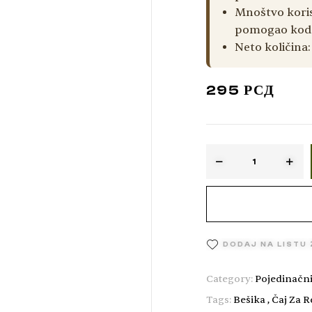
Mnoštvo koris
pomogao kod 
Neto količina
295
РСД
DODAJ NA LISTU
Category:
Pojedinačni
Tags:
Bešika
,
Čaj Za 