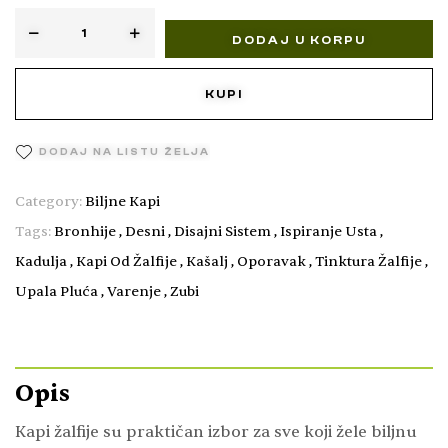
DODAJ U KORPU
KUPI
DODAJ NA LISTU ŽELJA
Category:
Biljne Kapi
Tags:
Bronhije
,
Desni
,
Disajni Sistem
,
Ispiranje Usta
,
Kadulja
,
Kapi Od Žalfije
,
Kašalj
,
Oporavak
,
Tinktura Žalfije
,
Upala Pluća
,
Varenje
,
Zubi
Opis
Kapi žalfije su praktičan izbor za sve koji žele biljnu