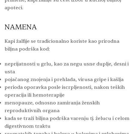
apoteci.
NAMENA
Kapi žalfije se tradicionalno koriste kao prirodna
biljna podrška kod:
neprijatnosti u grlu, kao za negu usne duplje, desni i
usta
pojačanog znojenja i prehlada, virusa gripe i kašlja
perioda oporavka posle iscrpljenosti, nakon teških
operacija ili hemoterapije
menopauze, odnosno zamiranja ženskih
reproduktivnih organa
kada se traži biljna podrška varenju tj. želucu i celom
digestivnom traktu
reumatskih tegoba i bolova u kolenima i zglobovima