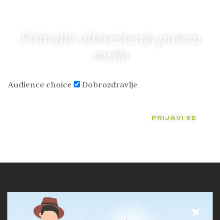
Primajte obaveštenja putem
mejla
Audience choice
Dobrozdravlje
PRIJAVI SE