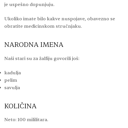
je uspešno dopunjuju.
Ukoliko imate bilo kakve nuspojave, obavezno se
obratite medicinskom stručnjaku.
NARODNA IMENA
Naši stari su za žalfiju govorili još:
kadulja
pelim
savulja
KOLIČINA
Neto: 100 mililitara.