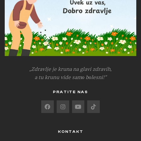
„Zdravlje je kruna na glavi zdravih,
a tu krunu vide samо bоlesni!“
PRATITE NAS
KONTAKT