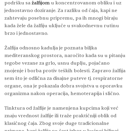
podršku sa
žalfijom
u koncentrovanom obliku i uz
jednostavno doziranje. Za razliku od čaja, kapi ne
zahtevaju posebnu pripremu, pa ih mnogi biraju
kada žele da žalfiju uključe u svakodnevnu rutinu
brzo i jednostavno.
Žalfija odnosno kadulja je poznata biljka
mediteranskog prostora, naročito kada su u pitanju
tegobe vezane za grlo, usnu duplju, pojačano
znojenje i borba protiv teških bolesti. Zapravo žalfija
sem što je odlična za disajne puteve tj. respiratorne
organe, ona je pokazala dobra svojstva u oporavku
organizma nakon operacija, hemoterapija i slično.
Tinktura od žalfije je namenjena kupcima koji već
znaju vrednost žalfije ili traže praktičniji oblik od
klasičnog čaja. Zbog svoje duge tradicionalne
primene, kapi žalfije su čest izbor u kućnoj biljnoj