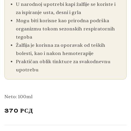
U narodnoj upotrebi kapi žalfije se koriste i
za ispiranje usta, desni i grla
Mogu biti korisne kao prirodna podrška
organizmu tokom sezonskih respiratornih
tegoba
Žalfija je korisna za oporavak od teških
bolesti, kao i nakon hemoterapije
Praktičan oblik tinkture za svakodnevnu
upotrebu
Neto: 100ml
370
РСД