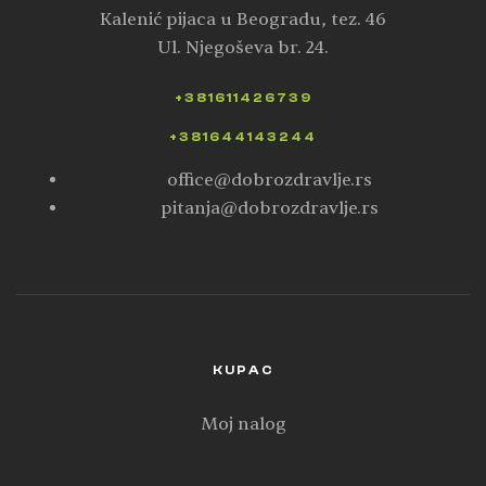
Kalenić pijaca u Beogradu, tez. 46
Ul. Njegoševa br. 24.
+381611426739
+381644143244
office@dobrozdravlje.rs
pitanja@dobrozdravlje.rs
KUPAC
Moj nalog