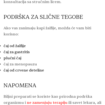
konsultacija sa stručnim licem.
PODRŠKA ZA SLIČNE TEGOBE
Ako vas zanimaju kapi žalfije, možda će vam biti
korisno:
čaj od žalfije
čaj za gastritis
plućni čaj
čaj za menopauzu
čaj od crvene deteline
NAPOMENA
Biljni preparati se koriste kao prirodna podrška
organizmu i
ne zamenjuju terapiju
ili savet lekara, ali