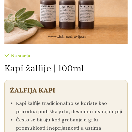
Na stanju
Kapi žalfije | 100ml
ŽALFIJA KAPI
Kapi žalfije tradicionalno se koriste kao
prirodna podrška grlu, desnima i usnoj duplji
Često se biraju kod grebanja u grlu,
promuklosti i neprijatnosti u ustima