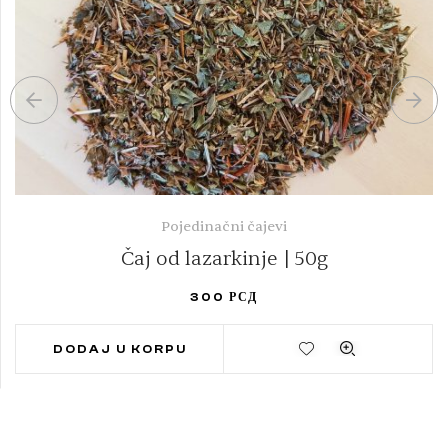
Pojedinačni čajevi
Čaj od lazarkinje | 50g
300
РСД
DODAJ U KORPU