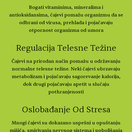
Bogati vitaminima, mineralima i
antioksidansima, čajevi pomažu organizmu da se
odbrani od virusa, prehlada i pojačavaju
otpornost organizma od umora
Regulacija Telesne Težine
Čajevi na prirodan način pomažu u održavanju
normalne telesne težine. Neki čajevi ubrzavaju
metabolizam i pojačavaju sagorevanje kalorija,
dok drugi pojačavaju apetit u slučaju
pothranjenosti
Oslobađanje Od Stresa
Mnogi čajevi su dokazano uspešni u opuštanju
mišiča, smirivanja nervnog sistema i poboljšanja