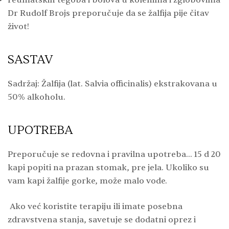
Dr Rudolf Brojs preporučuje da se žalfija pije čitav
život!
SASTAV
Sadržaj: Žalfija (lat. Salvia officinalis) ekstrakovana u
50% alkoholu.
UPOTREBA
Preporučuje se redovna i pravilna upotreba… 15 d 20
kapi popiti na prazan stomak, pre jela. Ukoliko su
vam kapi žalfije gorke, može malo vode.
Ako već koristite terapiju ili imate posebna
zdravstvena stanja, savetuje se dodatni oprez i