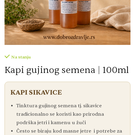
Na stanju
Kapi gujinog semena | 100ml
KAPI SIKAVICE
Tinktura gujinog semena tj. sikavice
tradicionalno se koristi kao prirodna
podrška jetri i kamenu u žuči
Često se biraju kod masne jetre i potrebe za