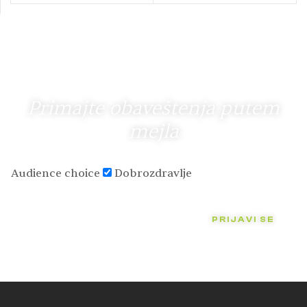
Primajte obaveštenja putem
mejla
Audience choice
Dobrozdravlje
PRIJAVI SE