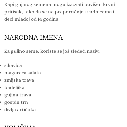
Kapi gujinog semena mogu izazvati povišen krvni
pritisak, tako da se ne preporučuju trudnicama i
deci mlađoj od 14 godina.
NARODNA IMENA
Za gujino seme, koriste se još sledeći nazivi:
sikavica
magareća salata
zmijska trava
badeljika
gujina trava
gospin trn
divlja artičoka