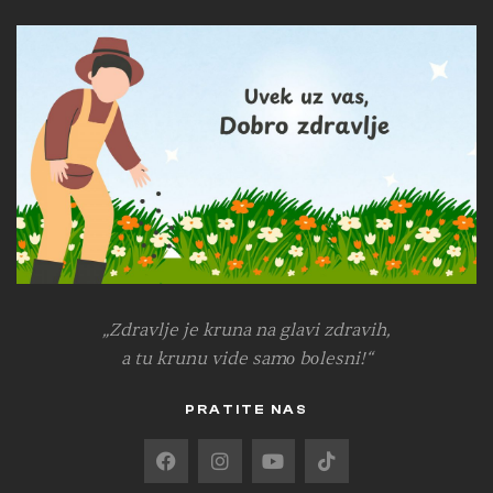
„Zdravlje je kruna na glavi zdravih,
a tu krunu vide samо bоlesni!“
PRATITE NAS