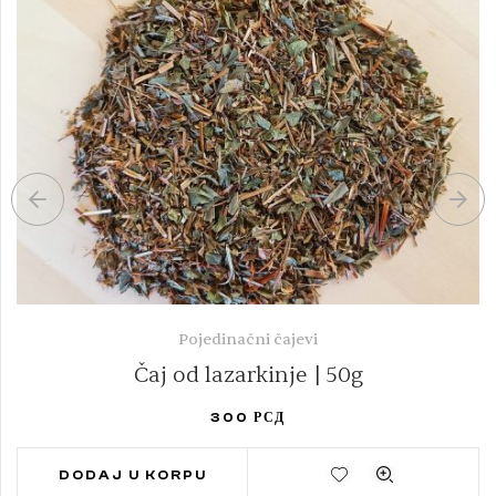
Pojedinačni čajevi
Čaj od lazarkinje | 50g
300
РСД
DODAJ U KORPU