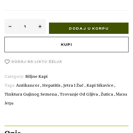
DODAJ U KORPU
KUPI
DODAJ NA LISTU ŽELJA
Category:
Biljne Kapi
Tags:
Antikancer
,
Hepatitis
,
Jetra I Žuč
,
Kapi Sikavice
,
Tinktura Gujinog Semena
,
Trovanje Od Gljiva
,
Žutica
,
Масна
Јетра