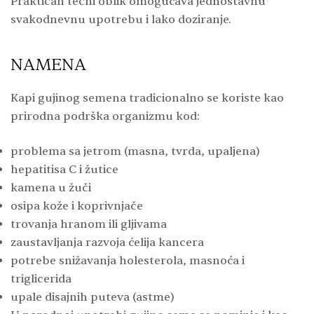
Praktičan tečni oblik omogućava jednostavnu
svakodnevnu upotrebu i lako doziranje.
NAMENA
Kapi gujinog semena tradicionalno se koriste kao
prirodna podrška organizmu kod:
problema sa jetrom (masna, tvrda, upaljena)
hepatitisa C i žutice
kamena u žuči
osipa kože i koprivnjače
trovanja hranom ili gljivama
zaustavljanja razvoja ćelija kancera
potrebe snižavanja holesterola, masnoća i
triglicerida
upale disajnih puteva (astme)