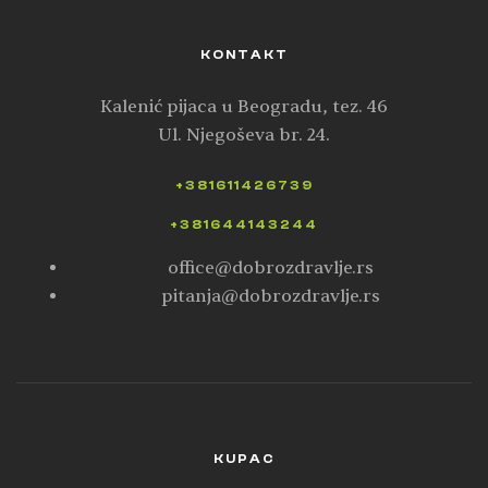
KONTAKT
Kalenić pijaca u Beogradu, tez. 46
Ul. Njegoševa br. 24.
+381611426739
+381644143244
office@dobrozdravlje.rs
pitanja@dobrozdravlje.rs
KUPAC