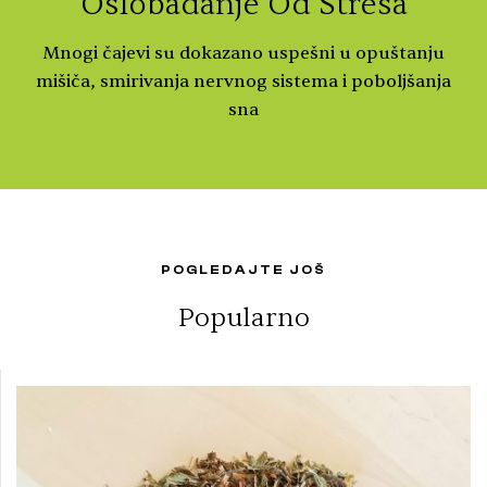
Oslobađanje Od Stresa
Mnogi čajevi su dokazano uspešni u opuštanju
mišiča, smirivanja nervnog sistema i poboljšanja
sna
POGLEDAJTE JOŠ
Popularno