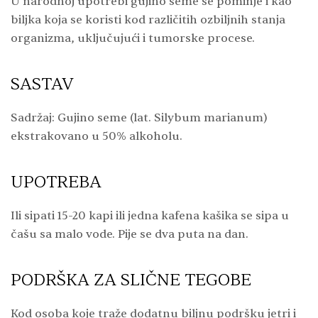
U narodnoj upotrebi gujino seme se pominje i kao
biljka koja se koristi kod različitih ozbiljnih stanja
organizma, uključujući i tumorske procese.
SASTAV
Sadržaj: Gujino seme (lat.
Silybum marianum)
ekstrakovano u 50% alkoholu.
UPOTREBA
Ili sipati 15-20 kapi ili jedna kafena kašika se sipa u
čašu sa malo vode. Pije se dva puta na dan.
PODRŠKA ZA SLIČNE TEGOBE
Kod osoba koje traže dodatnu biljnu podršku jetri i