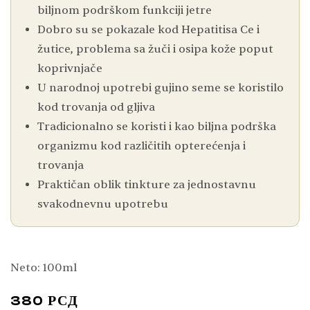
biljnom podrškom funkciji jetre
Dobro su se pokazale kod Hepatitisa Ce i
žutice, problema sa žuči i osipa kože poput
koprivnjače
U narodnoj upotrebi gujino seme se koristilo
kod trovanja od gljiva
Tradicionalno se koristi i kao biljna podrška
organizmu kod različitih opterećenja i
trovanja
Praktičan oblik tinkture za jednostavnu
svakodnevnu upotrebu
Neto: 100ml
380
РСД