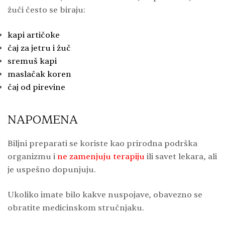
žuči često se biraju:
kapi artičoke
čaj za jetru i žuč
sremuš kapi
maslačak koren
čaj od pirevine
NAPOMENA
Biljni preparati se koriste kao prirodna podrška
organizmu i
ne zamenjuju terapiju
ili savet lekara, ali
je uspešno dopunjuju.
Ukoliko imate bilo kakve nuspojave, obavezno se
obratite medicinskom stručnjaku.