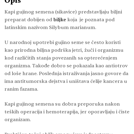
Opis
Kapi gujinog semena (sikavice) predstavljaju biljni
preparat dobijen od
biljke
koja je poznata pod
latinskim nazivom
Silybum marianum.
U narodnoj upotrebi gujino seme se često koristi
kao prirodna biljna podrška jetri, žuči i organizmu
kod različitih stanja povezanih sa opterećenjem
organizma. Takođe dobro se pokazala kao antiotrov
od loše hrane. Poslednja istraživanja jasno govore da
ima antitumorska dejstva i uništava ćelije kancera u
ranim fazama.
Kapi gujinog semena su dobra preporuka nakon
teških operacija i hemoterapija, jer oporavljaju i čiste
organizam.