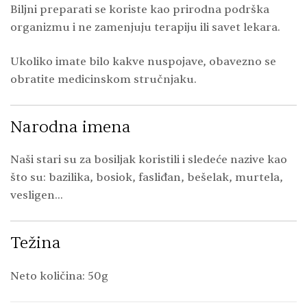
Biljni preparati se koriste kao prirodna podrška
organizmu i ne zamenjuju terapiju ili savet lekara.
Ukoliko imate bilo kakve nuspojave, obavezno se
obratite medicinskom stručnjaku.
Narodna imena
Naši stari su za bosiljak koristili i sledeće nazive kao
što su: bazilika, bosiok, fasliđan, bešelak, murtela,
vesligen…
Težina
Neto količina: 50g