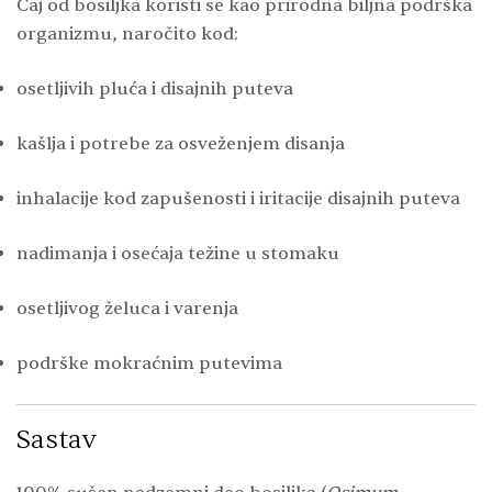
Čaj od bosiljka koristi se kao prirodna biljna podrška
organizmu, naročito kod:
osetljivih pluća i disajnih puteva
kašlja i potrebe za osveženjem disanja
inhalacije kod zapušenosti i iritacije disajnih puteva
nadimanja i osećaja težine u stomaku
osetljivog želuca i varenja
podrške mokraćnim putevima
Sastav