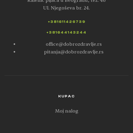
Kalenić pijaca u Beogradu, tez. 46
Ul. Njegoševa br. 24.
+381611426739
+381644143244
office@dobrozdravlje.rs
pitanja@dobrozdravlje.rs
KUPAC
Moj nalog