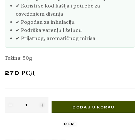
✔ Koristi se kod kašlja i potrebe za
osveženjem disanja
✔ Pogodan za inhalaciju
✔ Podrška varenju i želucu
✔ Prijatnog, aromatičnog mirisa
Težina: 50g
270
РСД
DODAJ U KORPU
KUPI