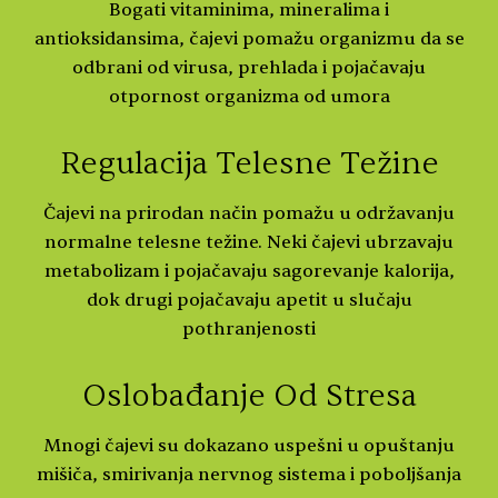
Bogati vitaminima, mineralima i
antioksidansima, čajevi pomažu organizmu da se
odbrani od virusa, prehlada i pojačavaju
otpornost organizma od umora
Regulacija Telesne Težine
Čajevi na prirodan način pomažu u održavanju
normalne telesne težine. Neki čajevi ubrzavaju
metabolizam i pojačavaju sagorevanje kalorija,
dok drugi pojačavaju apetit u slučaju
pothranjenosti
Oslobađanje Od Stresa
Mnogi čajevi su dokazano uspešni u opuštanju
mišiča, smirivanja nervnog sistema i poboljšanja