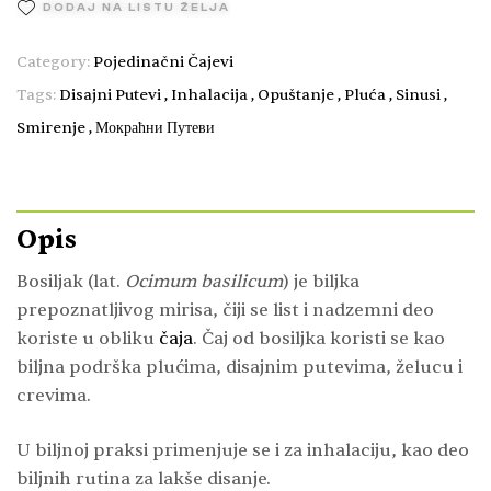
DODAJ NA LISTU ŽELJA
Category:
Pojedinačni Čajevi
Tags:
Disajni Putevi
,
Inhalacija
,
Opuštanje
,
Pluća
,
Sinusi
,
Smirenje
,
Мокраћни Путеви
Opis
Bosiljak (lat.
Ocimum basilicum
) je biljka
prepoznatljivog mirisa, čiji se list i nadzemni deo
koriste u obliku
čaja
. Čaj od bosiljka koristi se kao
biljna podrška plućima, disajnim putevima, želucu i
crevima.
U biljnoj praksi primenjuje se i za inhalaciju, kao deo
biljnih rutina za lakše disanje.