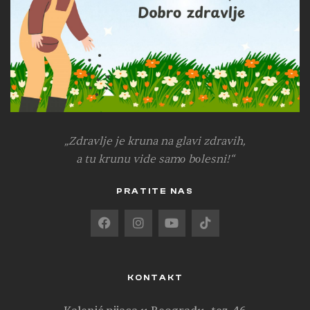
„Zdravlje je kruna na glavi zdravih,
a tu krunu vide samо bоlesni!“
PRATITE NAS
KONTAKT