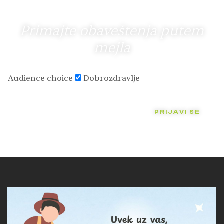
Primajte obaveštenja putem
mejla
Audience choice
Dobrozdravlje
PRIJAVI SE