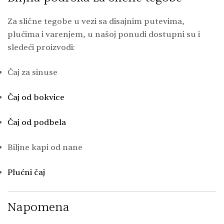
Za slične tegobe u vezi sa disajnim putevima,
plućima i varenjem, u našoj ponudi dostupni su i
sledeći proizvodi:
Čaj za sinuse
Čaj od bokvice
Čaj od podbela
Biljne kapi od nane
Plućni čaj
Napomena