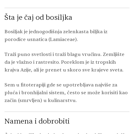
Šta je čaj od bosiljka
Bosiljak je jednogodišnja zelenkasta biljka iz
porodice usnatica (Lamiaceae).
Traži puno svetlosti i traži blagu vrućinu. Zemljište
da je vlažno i rastresito. Poreklom je iz tropskih
krajva Azije, ali je prenet u skoro sve krajeve sveta.
Sem u fitoterapiji gde se upotrebljava najviše za
pluća i bronhijalni sistem, često se može korisiti kao
začin (smrvljen) u kulinarstvu.
Namena i dobrobiti