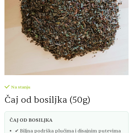
Na stanju
Čaj od bosiljka (50g)
ČAJ OD BOSILJKA
✔ Biljna podrška plućima i disajnim putevima