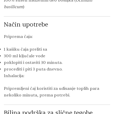
100% sušen nadzemni deo bosiljka (
Ocimum
basilicum
)
Način upotrebe
Priprema čaja:
1 kašiku čaja preliti sa
300 ml ključale vode
poklopiti i ostaviti 30 minuta.
procediti i piti 3 puta dnevno.
Inhalacija:
Pripremljeni čaj koristiti za udisanje toplih para
nekoliko minuta, prema potrebi.
Biljna podrška za slične tegobe