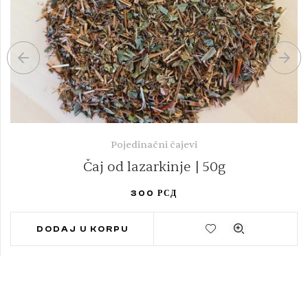
Pojedinačni čajevi
Čaj od lazarkinje | 50g
300
РСД
DODAJ U KORPU