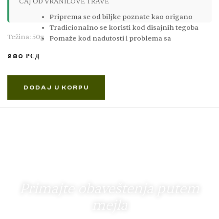
ČAJ OD VRANILOVE TRAVE
Priprema se od biljke poznate kao origano
Tradicionalno se koristi kod disajnih tegoba
Težina: 50g
Pomaže kod nadutosti i problema sa
varenjem
280
РСД
Podržava prirodnu otpornost organizma
Prijatan, aromatičan čaj za svakodnevnu
upotrebu
DODAJ U KORPU
Primajte obaveštenja putem
mejla