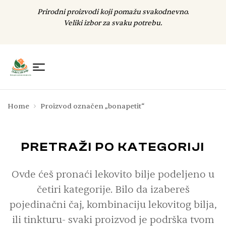
Prirodni proizvodi koji pomažu svakodnevno.
Veliki izbor za svaku potrebu.
Home
Proizvod označen „bonapetit“
PRETRAŽI PO KATEGORIJI
Ovde ćeš pronaći lekovito bilje podeljeno u
četiri kategorije. Bilo da izabereš
pojedinačni čaj, kombinaciju lekovitog bilja,
ili tinkturu- svaki proizvod je podrška tvom