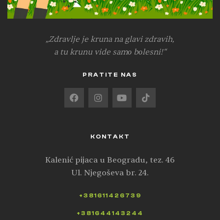
„Zdravlje je kruna na glavi zdravih,
a tu krunu vide samо bоlesni!“
PRATITE NAS
KONTAKT
Kalenić pijaca u Beogradu, tez. 46
Ul. Njegoševa br. 24.
+381611426739
+381644143244